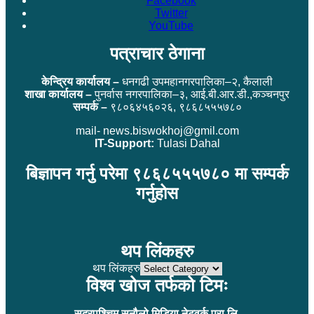
Facebook
Twitter
YouTube
पत्राचार ठेगाना
केन्द्रिय कार्यालय –
धनगढी उपमहानगरपालिका–२, कैलाली
शाखा कार्यालय –
पुनर्वास नगरपालिका–३, आई.बी.आर.डी.,कञ्चनपुर
सम्पर्क –
९८०६४५६०२६, ९८६८५५५७८०
mail- news.biswokhoj@gmil.com
IT-Support:
Tulasi Dahal
बिज्ञापन गर्नु परेमा ९८६८५५५७८० मा सम्पर्क
गर्नुहोस
थप लिंकहरु
थप लिंकहरु
विश्व खोज तर्फको टिमः
सुदुरपश्चिम सुनौलो मिडिया नेटवर्क प्रा.लि.