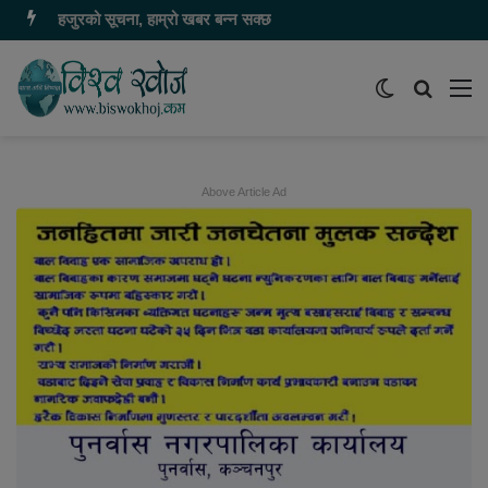
हजुरको सूचना, हाम्रो खबर बन्न सक्छ
Switch
समाचार
मेन
skin
खोज्नुहोस
Above Article Ad