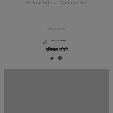
Below Article Content Ad
Below Article Ad
हरिलाल जोशी
F
W
a
e
c
b
e
s
b
i
o
t
o
e
k