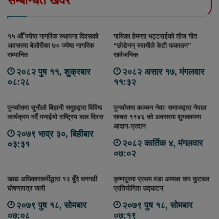
सम्बन्धित खवर
१५ औँ ज्येष्ठ नागरिक स्थापना दिवसको
गायिका हेमन्ता भट्टराईको तीज गीत
अवसरमा बेलौरीका ७० ज्येष्ठ नागरिक
“छोडेनन् स्वामीले केटी फकाउन”
सम्मानित
सार्वजनिक
२०८२ पुष ११, शुक्रबार
२०८२ असार १७, मंगलवार
०८:२८
११:३२
पुनर्वासमा सुनौलो बिहानी समुहद्वारा विविध
पुनर्वासमा कञ्चन नेवाः समाजद्वारा नेपाल
कार्यक्रम गर्दै मनाईयो राष्ट्रिय बाल दिवस
सम्बत ११४६ को अवसरमा शुभकामना
आदान-प्रदान
२०७९ भाद्र ३०, बिहीबार
२०८२ कार्तिक ४, मंगलवार
०३:३१
०७:०२
खाद्य अधिकारकर्मीद्धारा १२ बुँदे धनगढी
कृष्णपुरमा प्रथम वडा अध्यक्ष कप फुटबल
घोषणापत्र जारी
प्रतियोगिता उद्घाटन
२०७९ पुष १८, सोमबार
२०७९ पुष १८, सोमबार
०७:०८
०७:१९