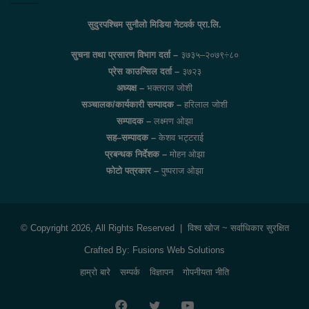
सुदुरपश्चिम सुनौलो मिडिया नेटवर्क प्रा.लि.
सुचना तथा प्रसारण विभाग दर्ता –
३७३५–२०७९÷८०
प्रेस काउन्सिल दर्ता –
३७२३
अध्यक्ष –
भक्तराज जोशी
सञ्चालक/कार्यकारी सम्पादक –
हरिलाल जोशी
सम्पादक –
लक्ष्मण ओझा
सह–सम्पादक –
केशव भट्टराई
प्रबन्धक निर्देशक –
मोहन ओझा
फोटो पत्रकार –
पुष्पराज ओझा
© Copyright 2026, All Rights Reserved |
विश्व खोज
~ सर्वाधिकार सुरक्षित
Crafted By:
Fusions Web Solutions
हाम्रो बारे
सम्पर्क
विज्ञापन
गोपनीयता नीति
Facebook
Twitter
YouTube