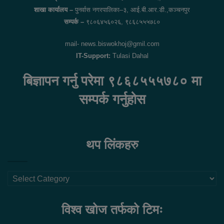
शाखा कार्यालय –
पुनर्वास नगरपालिका–३, आई.बी.आर.डी.,कञ्चनपुर
सम्पर्क –
९८०६४५६०२६, ९८६८५५५७८०
mail- news.biswokhoj@gmil.com
IT-Support:
Tulasi Dahal
बिज्ञापन गर्नु परेमा ९८६८५५५७८० मा
सम्पर्क गर्नुहोस
थप लिंकहरु
थप
लिंकहरु
विश्व खोज तर्फको टिमः