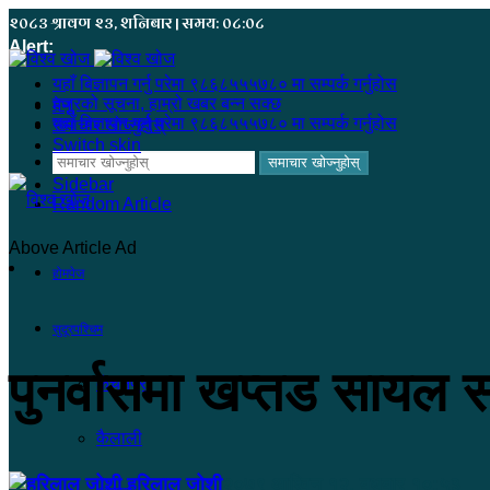
२०८३ श्रावण २३, शनिबार | समय: ०८:०८
Alert:
यहाँ बिज्ञापन गर्नु परेमा ९८६८५५५७८० मा सम्पर्क गर्नुहोस
हजुरको सूचना, हाम्रो खबर बन्न सक्छ
मेनू
यहाँ बिज्ञापन गर्नु परेमा ९८६८५५५७८० मा सम्पर्क गर्नुहोस
समाचार खोज्नुहोस्
Switch skin
समाचार खोज्नुहोस्
Sidebar
Random Article
Above Article Ad
होमपेज
सुदूरपश्चिम
पुनर्वासमा खप्तड सायल स
कंचनपुर
कैलाली
हरिलाल जोशी
२०७९ आश्विन १२, बुधबार १०:५३