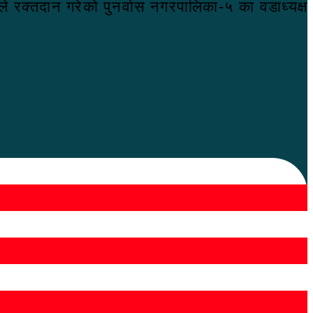
े रक्तदान गरेको पुनर्वास नगरपालिका-५ का वडाध्यक्ष