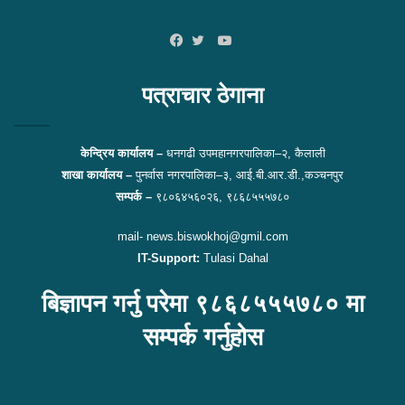
YouTube
Facebook
Twitter
पत्राचार ठेगाना
केन्द्रिय कार्यालय –
धनगढी उपमहानगरपालिका–२, कैलाली
शाखा कार्यालय –
पुनर्वास नगरपालिका–३, आई.बी.आर.डी.,कञ्चनपुर
सम्पर्क –
९८०६४५६०२६, ९८६८५५५७८०
mail- news.biswokhoj@gmil.com
IT-Support:
Tulasi Dahal
बिज्ञापन गर्नु परेमा ९८६८५५५७८० मा
सम्पर्क गर्नुहोस