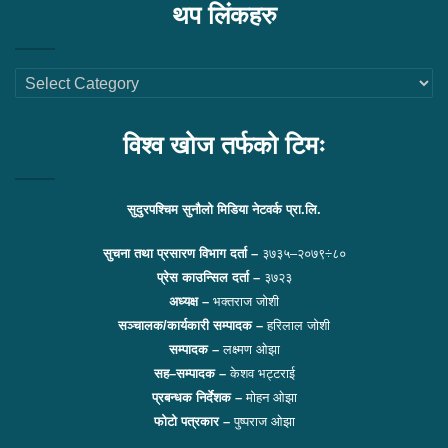
थप लिंकहरु
थप
लिंकहरु
विश्व खोज तर्फको टिमः
सुदुरपश्चिम सुनौलो मिडिया नेटवर्क प्रा.लि.
सुचना तथा प्रसारण विभाग दर्ता –
३७३५–२०७९÷८०
प्रेस काउन्सिल दर्ता –
३७२३
अध्यक्ष –
भक्तराज जोशी
सञ्चालक/कार्यकारी सम्पादक –
हरिलाल जोशी
सम्पादक –
लक्ष्मण ओझा
सह–सम्पादक –
केशव भट्टराई
प्रबन्धक निर्देशक –
मोहन ओझा
फोटो पत्रकार –
पुष्पराज ओझा