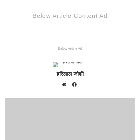
Below Article Content Ad
Below Article Ad
हरिलाल जोशी
F
W
a
e
c
b
e
s
b
i
o
t
o
e
k