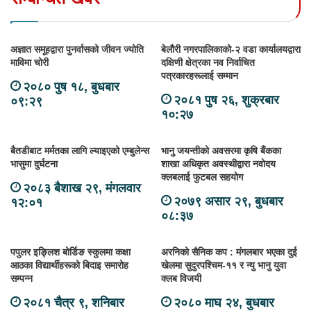
अज्ञात समूहद्वारा पुनर्वासको जीवन ज्योति
बेलौरी नगरपालिकाको-२ वडा कार्यालयद्वारा
माविमा चोरी
दक्षिणी क्षेत्रका नव निर्वाचित
पत्रकारहरूलाई सम्मान
२०८० पुष १८, बुधबार
२०८१ पुष २६, शुक्रबार
०९:२९
१०:२७
बैतडीबाट मर्मतका लागि ल्याइएको एम्बुलेन्स
भानु जयन्तीको अवसरमा कृषि बैंकका
भासुमा दुर्घटना
शाखा अधिकृत अवस्थीद्वारा नवोदय
क्लबलाई फुटबल सहयोग
२०८३ बैशाख २९, मंगलवार
२०७९ असार २९, बुधबार
१२:०१
०८:३७
पपुलर इङ्लिश बोर्डिङ स्कुलमा कक्षा
अरनिको सैनिक कप : मंगलबार भएका दुई
आठका विद्यार्थीहरूको बिदाइ समारोह
खेलमा सुदुरपश्चिम-११ र न्यु भानु युवा
सम्पन्न
क्लब विजयी
२०८१ चैत्र ९, शनिबार
२०८० माघ २४, बुधबार