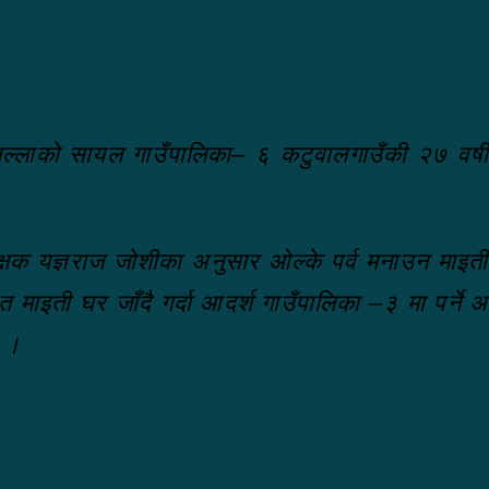
्लाको सायल गाउँपालिका– ६ कटुवालगाउँकी २७ वर्षी
रीक्षक यज्ञराज जोशीका अनुसार ओल्के पर्व मनाउन मा
 माइती घर जाँदै गर्दा आदर्श गाउँपालिका –३ मा पर्
ए ।