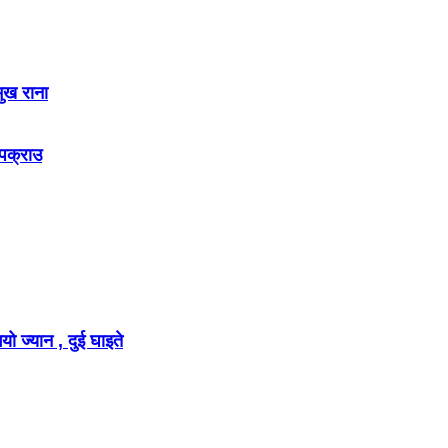
मुख राना
 पक्राउ
ो ज्यान , दुई घाइते