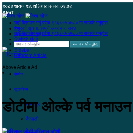
२०८३ श्रावण २३, शनिबार | समय: ०४:३२
Alert:
यहाँ बिज्ञापन गर्नु परेमा ९८६८५५५७८० मा सम्पर्क गर्नुहोस
हजुरको सूचना, हाम्रो खबर बन्न सक्छ
मेनू
यहाँ बिज्ञापन गर्नु परेमा ९८६८५५५७८० मा सम्पर्क गर्नुहोस
समाचार खोज्नुहोस्
Switch skin
समाचार खोज्नुहोस्
Sidebar
Random Article
Above Article Ad
होमपेज
सुदूरपश्चिम
डोटीमा ओल्के पर्व मनाउ
कंचनपुर
कैलाली
हरिलाल जोशी
२०७९ भाद्र १, बुधबार ०९:१७