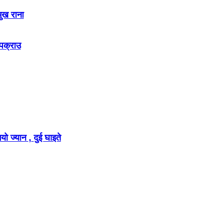
मुख राना
 पक्राउ
ो ज्यान , दुई घाइते