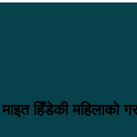
न माइत हिँडेकी महिलाको ग