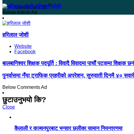
℃
हरिलाल जोशी
२०७९ भाद्र १, बुधबार ०९:१७
Kanchanpur
26
Below Article Ad
हरिलाल जोशी
Website
Facebook
बालबागिश्वर शिक्षक पदपूर्ति : विवादै विवादमा पाचौं पटकमा शिक्षक छ
पुनर्वासमा नँया ट्राफिक प्रहरीको अपरेशन, सुरुवाती दिनमै ४० सवारी
Below Comments Ad
छुटाउनुभयो कि?
Close
कैलाली र कञ्चनपुरबाट भन्सार छलीका सामान नियन्त्रणमा