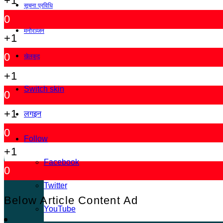
+1
सूचना प्रविधि
0
मनोरञ्जन
+1
0
खेलकुद
+1
Switch skin
0
+1
लगइन
0
Follow
+1
Facebook
0
Twitter
Below Article Content Ad
YouTube