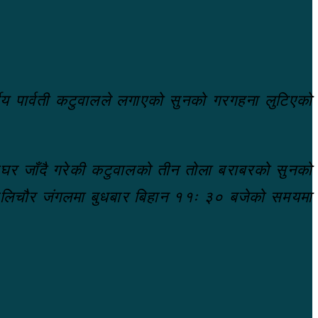
य पार्वती कटुवालले लगाएको सुनको गरगहना लुटिएको
इतीघर जाँदै गरेकी कटुवालको तीन तोला बराबरको सुनको
ने अलिचौर जंगलमा बुधबार बिहान ११ः ३० बजेको समयमा