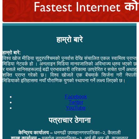
हाम्रो बारे
हाम्रो बारे:
विश्व खोज मीडिया सुदुरपश्चिमको पुनर्वास देखि संचालित एकल स्वामित्व प्राप्त
मिडिया नेटवर्क हो । अनलाइन मिडिया मानवजातिको अविभाज्य ध्रुव भएको छ
र यसले मानिसहरूलाई बढी प्रभावकारी तरिकामा उत्प्रेरित र सचेत पार्ने अथाह
शक्ति प्राप्त गरेको छ। विश्व खोजले एक बेंचमार्क सिर्जना गरी नेपाली
मिडियाको इतिहासमा नयाँ पौराणिक युगको स्थापना गर्ने लक्ष्य लिएको छ।
Facebook
Twitter
YouTube
पत्राचार ठेगाना
केन्द्रिय कार्यालय –
धनगढी उपमहानगरपालिका–२, कैलाली
शाखा कार्यालय –
पुनर्वास नगरपालिका–३, आई.बी.आर.डी.,कञ्चनपुर