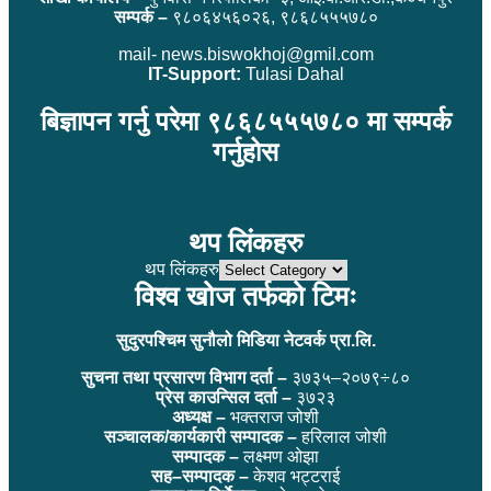
सम्पर्क –
९८०६४५६०२६, ९८६८५५५७८०
mail- news.biswokhoj@gmil.com
IT-Support:
Tulasi Dahal
बिज्ञापन गर्नु परेमा ९८६८५५५७८० मा सम्पर्क
गर्नुहोस
थप लिंकहरु
थप लिंकहरु
विश्व खोज तर्फको टिमः
सुदुरपश्चिम सुनौलो मिडिया नेटवर्क प्रा.लि.
सुचना तथा प्रसारण विभाग दर्ता –
३७३५–२०७९÷८०
प्रेस काउन्सिल दर्ता –
३७२३
अध्यक्ष –
भक्तराज जोशी
सञ्चालक/कार्यकारी सम्पादक –
हरिलाल जोशी
सम्पादक –
लक्ष्मण ओझा
सह–सम्पादक –
केशव भट्टराई