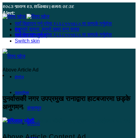
२०८३ श्रावण २३, शनिबार | समय: ०६:३६
Alert:
यहाँ बिज्ञापन गर्नु परेमा ९८६८५५५७८० मा सम्पर्क गर्नुहोस
हजुरको सूचना, हाम्रो खबर बन्न सक्छ
मेनू
यहाँ बिज्ञापन गर्नु परेमा ९८६८५५५७८० मा सम्पर्क गर्नुहोस
समाचार खोज्नुहोस्
Switch skin
Above Article Ad
होमपेज
सुदूरपश्चिम
पुनर्वासकी नगर उपप्रमुख रानाद्वारा हाटबजारमा छड्के
अनुगमन
कंचनपुर
हरिलाल जोशी
२०७९ श्रावण ८, आईतवार ०८:४७
कैलाली
Above Article Content Ad