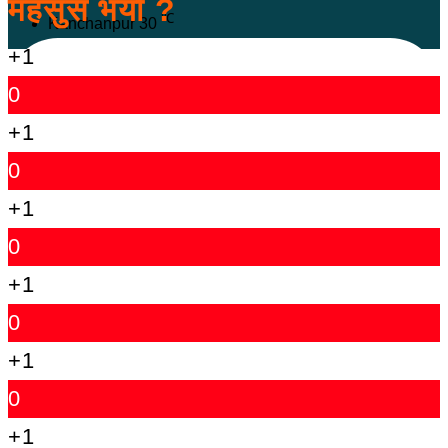
महसुस भयो ?
℃
Kanchanpur
30
+1
0
+1
0
+1
0
+1
0
+1
0
+1