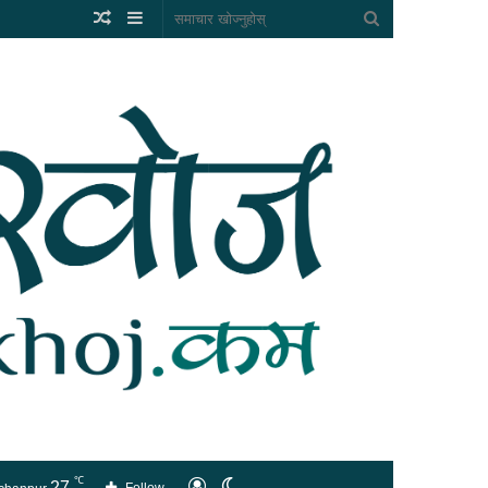
Random
Sidebar
समाचार
Article
खोज्नुहोस्
℃
27
लगइन
Switch