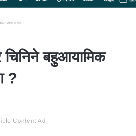
माचार
देश
जीवनशैली
सूचना प्रविधि
मनोरञ्जन
खेलकुद
Kan
ove Article Ad
र चिनिने बहुआयामिक
मा ?
icle Content Ad