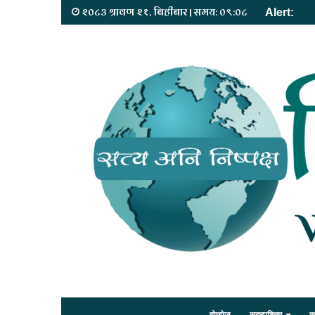
२०८३ श्रावण २१, बिहीबार | समय: ०९:०८
Alert: