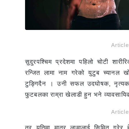
Articl
सुदुरपश्चिम प्रदेशमा पहिलो चोटी शारी
रन्जित लामा नाम गरेको युटुब च्यानल 
टुङ्गिदैन । उनी सफल उदघोषक, नृत्यका
फुटबलका राम्रा खेलाडी हुन भने व्यावसा
Articl
तर यतिमा मात्र लामालाई सिमित गरेर हेर्