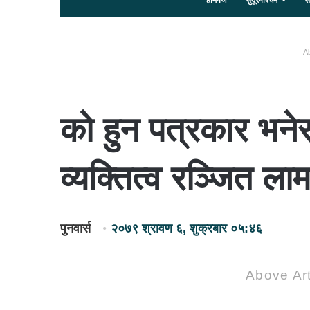
होमपेज
सुदूरपश्चिम
स
Ab
को हुन पत्रकार भने
व्यक्तित्व रञ्जित ला
पुनवार्स
२०७९ श्रावण ६, शुक्रबार ०५:४६
Above Art