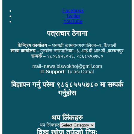
Facebook
Twitter
YouTube
पत्राचार ठेगाना
केन्द्रिय कार्यालय –
धनगढी उपमहानगरपालिका–२, कैलाली
शाखा कार्यालय –
पुनर्वास नगरपालिका–३, आई.बी.आर.डी.,कञ्चनपुर
सम्पर्क –
९८०६४५६०२६, ९८६८५५५७८०
mail- news.biswokhoj@gmil.com
IT-Support:
Tulasi Dahal
बिज्ञापन गर्नु परेमा ९८६८५५५७८० मा सम्पर्क
गर्नुहोस
थप लिंकहरु
थप लिंकहरु
विश्व खोज तर्फको टिमः