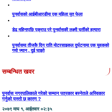
पुनर्वासको आईबीआरडीमा एक महिला मृत फेला
डेढ महिनापछि पक्राउ परे पुनर्वासकी लक्ष्मी घर्तीको हत्यारा
पुनर्वासमा तीजकै दिन राति मोटरसाइकल दुर्घटनामा एक युवकको
गयो ज्यान , दुई घाइते
सम्बन्धित खवर
पुनर्वास नगरपालिकाले गरेको सम्मान पत्रकार बस्नेतले अस्विकार
गर्नुको यस्तो छ कारण ?
२०७९ माघ १, आईतवार ०२:३५