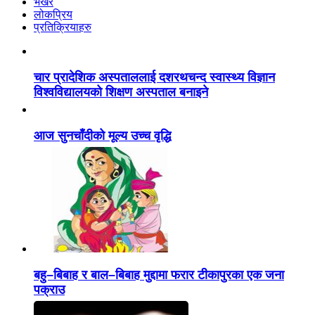
भर्खरै
लोकप्रिय
प्रतिक्रियाहरु
चार प्रादेशिक अस्पताललाई दशरथचन्द स्वास्थ्य विज्ञान
विश्वविद्यालयको शिक्षण अस्पताल बनाइने
आज सुनचाँदीको मूल्य उच्च वृद्धि
बहु–बिबाह र बाल–बिबाह मुद्दामा फरार टीकापुरका एक जना
पक्राउ