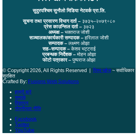
सुदुरपश्चिम सुनौलो मिडिया नेटवर्क प्रा.लि.
सुचना तथा प्रसारण विभाग दर्ता –
३७३५–२०७९÷८०
प्रेस काउन्सिल दर्ता –
३७२३
अध्यक्ष –
भक्तराज जोशी
सञ्चालक/कार्यकारी सम्पादक –
हरिलाल जोशी
सम्पादक –
लक्ष्मण ओझा
सह–सम्पादक –
केशव भट्टराई
प्रबन्धक निर्देशक –
मोहन ओझा
फोटो पत्रकार –
पुष्पराज ओझा
© Copyright 2026, All Rights Reserved |
विश्व खोज
~ सर्वाधिकार
सुरक्षित
Crafted By:
Fusions Web Solutions
हाम्रो बारे
सम्पर्क
विज्ञापन
गोपनीयता नीति
Facebook
Twitter
YouTube