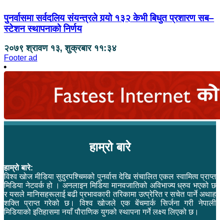
पुनर्वासमा सर्वदलिय संयन्त्रले गर्‍यो १३२ केभी बिधुत प्रशारण सब–
स्टेशन स्थापनाको निर्णय
२०७९ श्रावण १३, शुक्रबार ११:३४
Footer ad
हाम्रो बारे
हाम्रो बारे:
विश्व खोज मीडिया सुदुरपश्चिमको पुनर्वास देखि संचालित एकल स्वामित्व प्राप्त
मिडिया नेटवर्क हो । अनलाइन मिडिया मानवजातिको अविभाज्य ध्रुव भएको छ
र यसले मानिसहरूलाई बढी प्रभावकारी तरिकामा उत्प्रेरित र सचेत पार्ने अथाह
शक्ति प्राप्त गरेको छ। विश्व खोजले एक बेंचमार्क सिर्जना गरी नेपाली
मिडियाको इतिहासमा नयाँ पौराणिक युगको स्थापना गर्ने लक्ष्य लिएको छ।