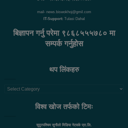
mail- news.biswokhoj@gmil.com
IT-Support:
Tulasi Dahal
बिज्ञापन गर्नु परेमा ९८६८५५५७८० मा
सम्पर्क गर्नुहोस
थप लिंकहरु
थप
लिंकहरु
विश्व खोज तर्फको टिमः
सुदुरपश्चिम सुनौलो मिडिया नेटवर्क प्रा.लि.