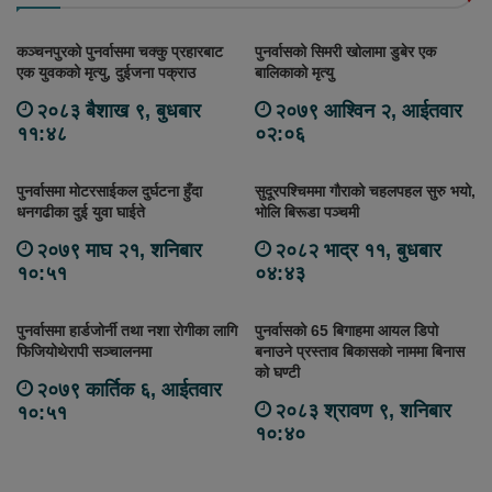
कञ्चनपुरको पुनर्वासमा चक्कु प्रहारबाट
पुनर्वासको सिमरी खोलामा डुबेर एक
एक युवकको मृत्यु, दुईजना पक्राउ
बालिकाको मृत्यु
२०८३ बैशाख ९, बुधबार
२०७९ आश्विन २, आईतवार
११:४८
०२:०६
पुनर्वासमा मोटरसाईकल दुर्घटना हुँदा
सुदूरपश्चिममा गौराको चहलपहल सुरु भयो,
धनगढीका दुई युवा घाईते
भोलि बिरूडा पञ्चमी
२०७९ माघ २१, शनिबार
२०८२ भाद्र ११, बुधबार
१०:५१
०४:४३
पुनर्वासमा हार्डजोर्नी तथा नशा रोगीका लागि
पुनर्वासको 65 बिगाहमा आयल डिपो
फिजियोथेरापी सञ्चालनमा
बनाउने प्रस्ताव बिकासको नाममा बिनास
को घण्टी
२०७९ कार्तिक ६, आईतवार
२०८३ श्रावण ९, शनिबार
१०:५१
१०:४०