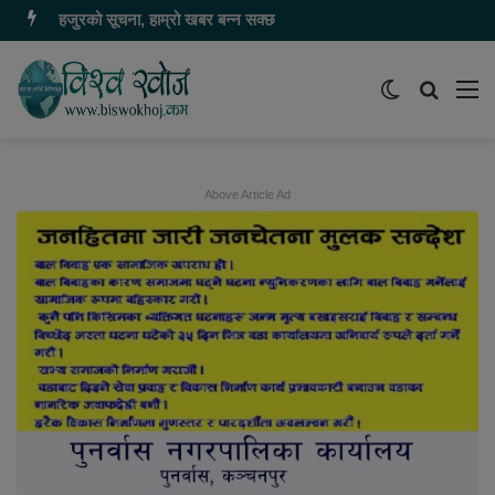
हजुरको सूचना, हाम्रो खबर बन्न सक्छ
Switch
समाचार
मेन
skin
खोज्नुहोस
Above Article Ad