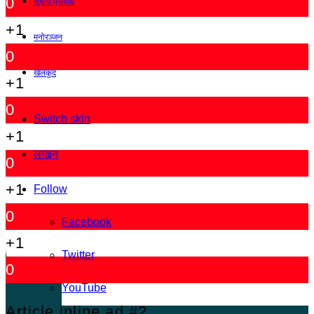
0
सूचना प्रविधि
+1
मनोरञ्जन
0
खेलकुद
+1
0
Switch skin
+1
लगइन
0
+1
Follow
0
Facebook
+1
Twitter
0
YouTube
Article inline ad #2