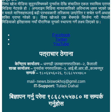
विश्व खोज मीडिया सुदुरपश्चिमको पुनर्वास देखि संचालित एकल स्वामित्व प्राप्त
मिडिया नेटवर्क हो । अनलाइन मिडिया मानवजातिको अविभाज्य ध्रुव भएको छ
र यसले मानिसहरूलाई बढी प्रभावकारी तरिकामा उत्प्रेरित र सचेत पार्ने अथाह
शक्ति प्राप्त गरेको छ। विश्व खोजले एक बेंचमार्क सिर्जना गरी नेपाली
मिडियाको इतिहासमा नयाँ पौराणिक युगको स्थापना गर्ने लक्ष्य लिएको छ।
Facebook
Twitter
YouTube
पत्राचार ठेगाना
केन्द्रिय कार्यालय –
धनगढी उपमहानगरपालिका–२, कैलाली
शाखा कार्यालय –
पुनर्वास नगरपालिका–३, आई.बी.आर.डी.,कञ्चनपुर
सम्पर्क –
९८०६४५६०२६, ९८६८५५५७८०
mail- news.biswokhoj@gmil.com
IT-Support:
Tulasi Dahal
बिज्ञापन गर्नु परेमा ९८६८५५५७८० मा सम्पर्क
गर्नुहोस