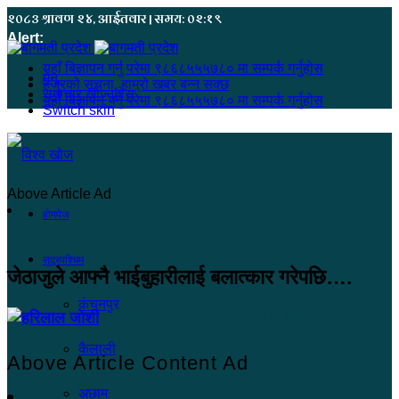
२०८३ श्रावण २४, आईतवार | समय: ०२:१९
Alert:
यहाँ बिज्ञापन गर्नु परेमा ९८६८५५५७८० मा सम्पर्क गर्नुहोस
मेनू
हजुरको सूचना, हाम्रो खबर बन्न सक्छ
समाचार खोज्नुहोस्
यहाँ बिज्ञापन गर्नु परेमा ९८६८५५५७८० मा सम्पर्क गर्नुहोस
Switch skin
Above Article Ad
होमपेज
सुदूरपश्चिम
जेठाजुले आफ्नै भाईबुहारीलाई बलात्कार गरेपछि….
कंचनपुर
हरिलाल जोशी
२०७९ असार १८, शनिबार ११:२८
कैलाली
Above Article Content Ad
अछाम