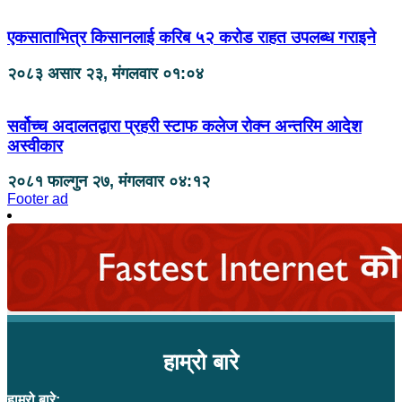
एकसाताभित्र किसानलाई करिब ५२ करोड राहत उपलब्ध गराइने
२०८३ असार २३, मंगलवार ०१:०४
सर्वोच्च अदालतद्वारा प्रहरी स्टाफ कलेज रोक्न अन्तरिम आदेश
अस्वीकार
२०८१ फाल्गुन २७, मंगलवार ०४:१२
Footer ad
हाम्रो बारे
हाम्रो बारे: