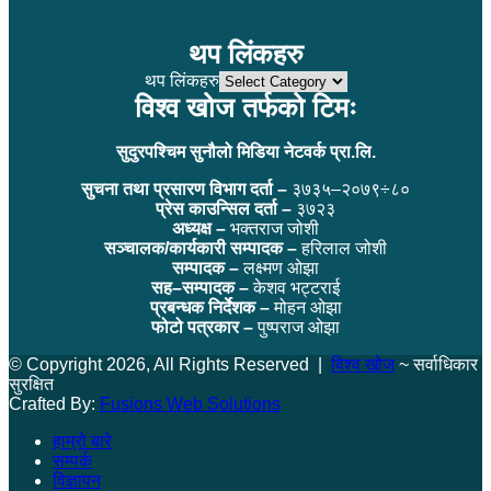
थप लिंकहरु
थप लिंकहरु
विश्व खोज तर्फको टिमः
सुदुरपश्चिम सुनौलो मिडिया नेटवर्क प्रा.लि.
सुचना तथा प्रसारण विभाग दर्ता –
३७३५–२०७९÷८०
प्रेस काउन्सिल दर्ता –
३७२३
अध्यक्ष –
भक्तराज जोशी
सञ्चालक/कार्यकारी सम्पादक –
हरिलाल जोशी
सम्पादक –
लक्ष्मण ओझा
सह–सम्पादक –
केशव भट्टराई
प्रबन्धक निर्देशक –
मोहन ओझा
फोटो पत्रकार –
पुष्पराज ओझा
© Copyright 2026, All Rights Reserved |
विश्व खोज
~ सर्वाधिकार
सुरक्षित
Crafted By:
Fusions Web Solutions
हाम्रो बारे
सम्पर्क
विज्ञापन