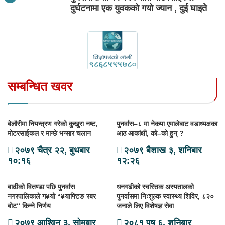
दुर्घटनामा एक युवकको गयो ज्यान , दुई घाइते
सम्बन्धित खवर
बेलौरीमा नियन्त्रण गरेको कुखुरा नष्ट,
पुनर्वास–८ मा नेकपा एमालेबाट वडाध्यक्षका
मोटरसाईकल र मान्छे भन्सार चलान
आठ आकांक्षी, को–को हुन् ?
२०७९ चैत्र २२, बुधबार
२०७९ बैशाख ३, शनिबार
१०:१६
१२:२६
बाढीको वितण्डा पछि पुनर्वास
धनगढीको स्वस्तिक अस्पतालको
नगरपालिकाले ग¥यो “¥याफ्टिङ रबर
पुनर्वासमा निःशुल्क स्वास्थ्य शिविर, ८२०
बोट“ किन्ने निर्णय
जनाले लिए विशेषज्ञ सेवा
२०७९ आश्विन ३, सोमबार
२०८१ पुष ६, शनिबार