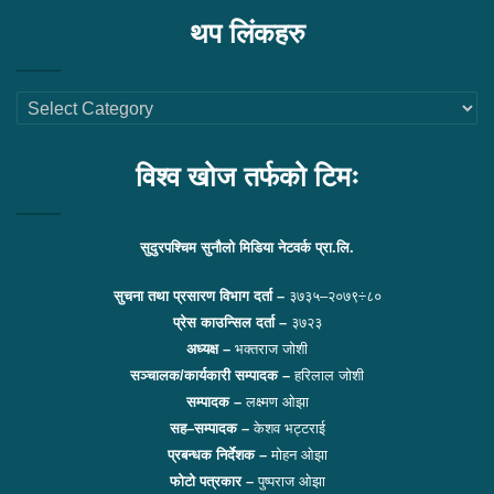
थप लिंकहरु
थप
लिंकहरु
विश्व खोज तर्फको टिमः
सुदुरपश्चिम सुनौलो मिडिया नेटवर्क प्रा.लि.
सुचना तथा प्रसारण विभाग दर्ता –
३७३५–२०७९÷८०
प्रेस काउन्सिल दर्ता –
३७२३
अध्यक्ष –
भक्तराज जोशी
सञ्चालक/कार्यकारी सम्पादक –
हरिलाल जोशी
सम्पादक –
लक्ष्मण ओझा
सह–सम्पादक –
केशव भट्टराई
प्रबन्धक निर्देशक –
मोहन ओझा
फोटो पत्रकार –
पुष्पराज ओझा