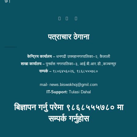
छ।
Facebook
Twitter
YouTube
पत्राचार ठेगाना
केन्द्रिय कार्यालय –
धनगढी उपमहानगरपालिका–२, कैलाली
शाखा कार्यालय –
पुनर्वास नगरपालिका–३, आई.बी.आर.डी.,कञ्चनपुर
सम्पर्क –
९८०६४५६०२६, ९८६८५५५७८०
mail- news.biswokhoj@gmil.com
IT-Support:
Tulasi Dahal
बिज्ञापन गर्नु परेमा ९८६८५५५७८० मा
सम्पर्क गर्नुहोस