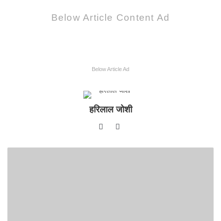
Below Article Content Ad
Below Article Ad
हरिलाल जोशी
W
F
e
a
b
c
s
e
i
b
t
o
e
o
k