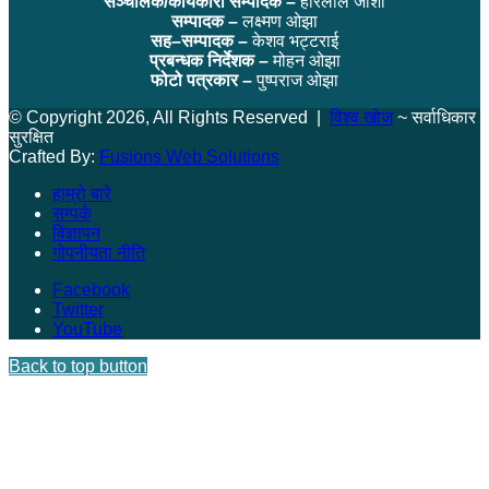
सञ्चालक/कार्यकारी सम्पादक –
हरिलाल जोशी
सम्पादक –
लक्ष्मण ओझा
सह–सम्पादक –
केशव भट्टराई
प्रबन्धक निर्देशक –
मोहन ओझा
फोटो पत्रकार –
पुष्पराज ओझा
© Copyright 2026, All Rights Reserved |
विश्व खोज
~ सर्वाधिकार
सुरक्षित
Crafted By:
Fusions Web Solutions
हाम्रो बारे
सम्पर्क
विज्ञापन
गोपनीयता नीति
Facebook
Twitter
YouTube
Back to top button