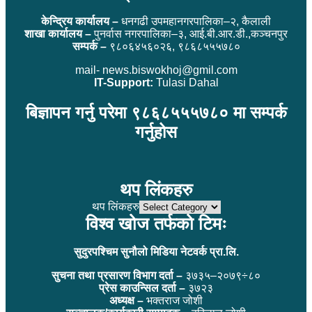
केन्द्रिय कार्यालय –
धनगढी उपमहानगरपालिका–२, कैलाली
शाखा कार्यालय –
पुनर्वास नगरपालिका–३, आई.बी.आर.डी.,कञ्चनपुर
सम्पर्क –
९८०६४५६०२६, ९८६८५५५७८०
mail- news.biswokhoj@gmil.com
IT-Support:
Tulasi Dahal
बिज्ञापन गर्नु परेमा ९८६८५५५७८० मा सम्पर्क
गर्नुहोस
थप लिंकहरु
थप लिंकहरु
विश्व खोज तर्फको टिमः
सुदुरपश्चिम सुनौलो मिडिया नेटवर्क प्रा.लि.
सुचना तथा प्रसारण विभाग दर्ता –
३७३५–२०७९÷८०
प्रेस काउन्सिल दर्ता –
३७२३
अध्यक्ष –
भक्तराज जोशी