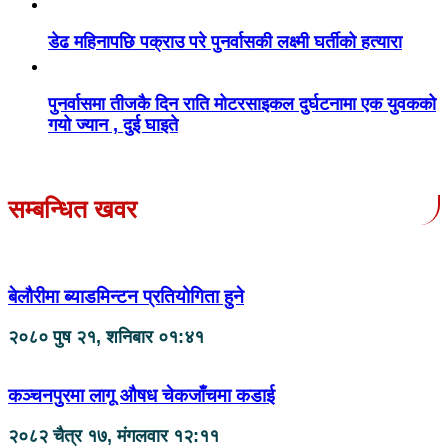
डेढ महिनापछि पक्राउ परे पुनर्वासकी लक्ष्मी घर्तीको हत्यारा
पुनर्वासमा तीजकै दिन राति मोटरसाइकल दुर्घटनामा एक युवकको
गयो ज्यान , दुई घाइते
सम्बन्धित खवर
बेलौरीमा ब्याडमिन्टन प्रतियोगिता हुने
२०८० पुष २१, शनिबार ०१:४१
कञ्चनपुरमा लागू औषध चेकजाँचमा कडाई
२०८२ चैत्र १७, मंगलवार १२:११