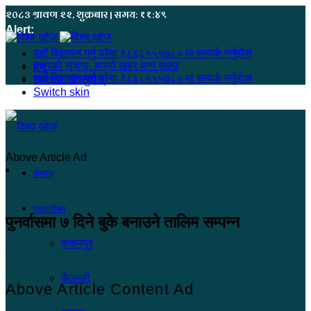
२०८३ श्रावण २२, शुक्रबार | समय: ११:४९
Alert:
यहाँ बिज्ञापन गर्नु परेमा ९८६८५५५७८० मा सम्पर्क गर्नुहोस
हजुरको सूचना, हाम्रो खबर बन्न सक्छ
मेनू
यहाँ बिज्ञापन गर्नु परेमा ९८६८५५५७८० मा सम्पर्क गर्नुहोस
समाचार खोज्नुहोस्
Switch skin
Above Article Ad
होमपेज
सुदूरपश्चिम
पुनर्वासमा ७ दिने बुके बनाउने तालिम सम्पन्न
कंचनपुर
खोज सम्वाददाता
२०८३ जेष्ठ २९, शुक्रबार १०:०९
कैलाली
Above Article Content Ad