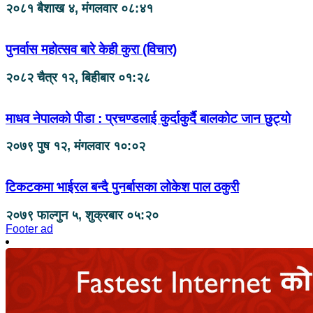
२०८१ बैशाख ४, मंगलवार ०८:४१
पुनर्वास महोत्सव बारे केही कुरा (विचार)
२०८२ चैत्र १२, बिहीबार ०१:२८
माधव नेपालको पीडा : प्रचण्डलाई कुर्दाकुर्दै बालकोट जान छुट्यो
२०७९ पुष १२, मंगलवार १०:०२
टिकटकमा भाईरल बन्दै पुनर्बासका लोकेश पाल ठकुरी
२०७९ फाल्गुन ५, शुक्रबार ०५:२०
Footer ad