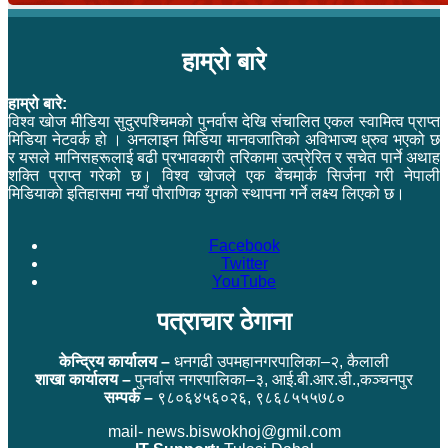
हाम्रो बारे
हाम्रो बारे:
विश्व खोज मीडिया सुदुरपश्चिमको पुनर्वास देखि संचालित एकल स्वामित्व प्राप्त
मिडिया नेटवर्क हो । अनलाइन मिडिया मानवजातिको अविभाज्य ध्रुव भएको छ
र यसले मानिसहरूलाई बढी प्रभावकारी तरिकामा उत्प्रेरित र सचेत पार्ने अथाह
शक्ति प्राप्त गरेको छ। विश्व खोजले एक बेंचमार्क सिर्जना गरी नेपाली
मिडियाको इतिहासमा नयाँ पौराणिक युगको स्थापना गर्ने लक्ष्य लिएको छ।
Facebook
Twitter
YouTube
पत्राचार ठेगाना
केन्द्रिय कार्यालय –
धनगढी उपमहानगरपालिका–२, कैलाली
शाखा कार्यालय –
पुनर्वास नगरपालिका–३, आई.बी.आर.डी.,कञ्चनपुर
सम्पर्क –
९८०६४५६०२६, ९८६८५५५७८०
mail- news.biswokhoj@gmil.com