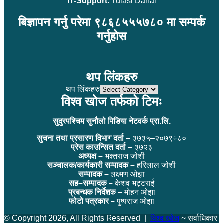
IT-Support:
Tulasi Dahal
बिज्ञापन गर्नु परेमा ९८६८५५५७८० मा सम्पर्क
गर्नुहोस
थप लिंकहरु
थप लिंकहरु
विश्व खोज तर्फको टिमः
सुदुरपश्चिम सुनौलो मिडिया नेटवर्क प्रा.लि.
सुचना तथा प्रसारण विभाग दर्ता –
३७३५–२०७९÷८०
प्रेस काउन्सिल दर्ता –
३७२३
अध्यक्ष –
भक्तराज जोशी
सञ्चालक/कार्यकारी सम्पादक –
हरिलाल जोशी
सम्पादक –
लक्ष्मण ओझा
सह–सम्पादक –
केशव भट्टराई
प्रबन्धक निर्देशक –
मोहन ओझा
फोटो पत्रकार –
पुष्पराज ओझा
© Copyright 2026, All Rights Reserved |
विश्व खोज
~ सर्वाधिकार