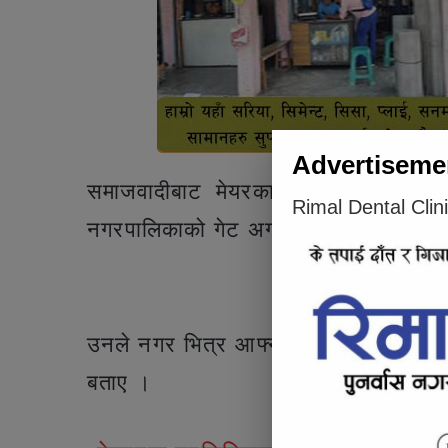
Advertiseme
समाजवादीबाट मेयरका प्रत्यासी थापाले 
Rimal Dental Clin
नगरपालिकाको गेट अगाडी नव निर्वाचित मेयर
Articl
उनले नगर भित्र आफ्नो कार्यकालमा भएका अध
बताए ।