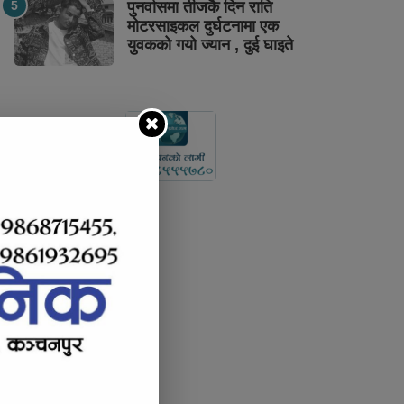
पुनर्वासमा तीजकै दिन राति
मोटरसाइकल दुर्घटनामा एक
युवकको गयो ज्यान , दुई घाइते