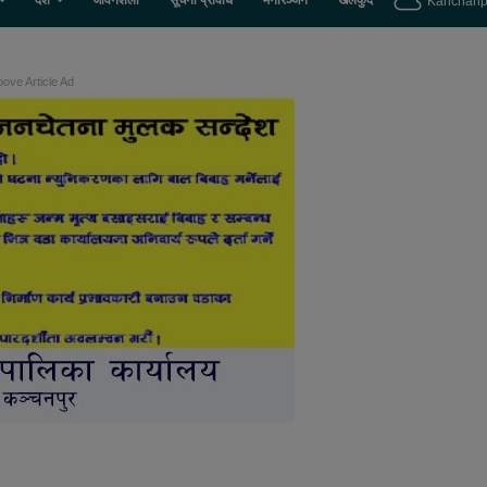
देश
जीवनशैली
सूचना प्रविधि
मनोरञ्जन
खेलकुद
Kanchanp
ove Article Ad