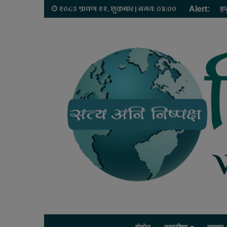
२०८३ श्रावण २२, शुक्रबार | समय: ०४:००
Alert:
हज