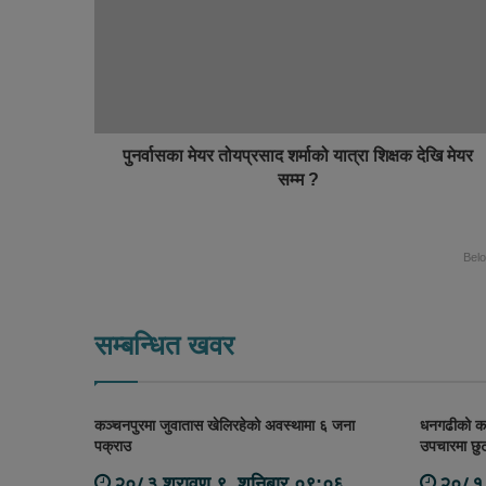
i
o
t
o
e
k
पुनर्वासका मेयर तोयप्रसाद शर्माको यात्रा शिक्षक देखि मेयर
सम्म ?
Bel
सम्बन्धित खवर
कञ्चनपुरमा जुवातास खेलिरहेको अवस्थामा ६ जना
धनगढीको कान
पक्राउ
उपचारमा छुट
२०८३ श्रावण ९, शनिबार ०९:०६
२०८१ 