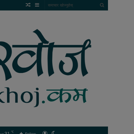
Random
Sidebar
समाचार
Article
खोज्नुहोस्
℃
31
लगइन
Switch