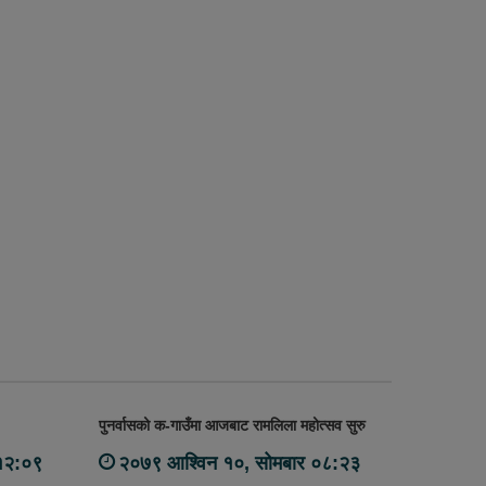
पुनर्वासको क-गाउँमा आजबाट रामलिला महोत्सव सुरु
१२:०९
२०७९ आश्विन १०, सोमबार ०८:२३