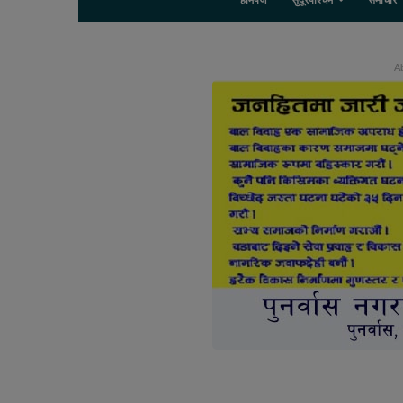
होमपेज
सुदूरपश्चिम
समाचार
Ab