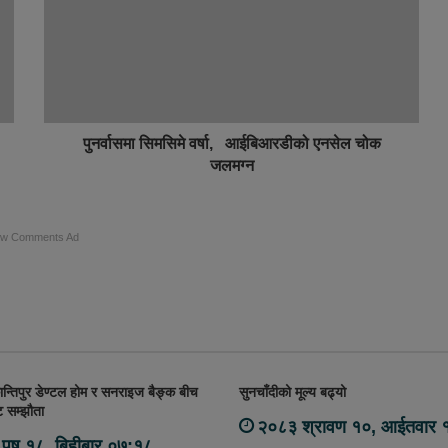
पुनर्वासमा सिमसिमे वर्षा, आईबिआरडीको एनसेल चोक
जलमग्न
ow Comments Ad
्तिपुर डेण्टल होम र सनराइज बैङ्क बीच
सुनचाँदीको मूल्य बढ्यो
 सम्झौता
२०८३ श्रावण १०, आईतवार 
पुष १८, बिहीबार ०७:१८