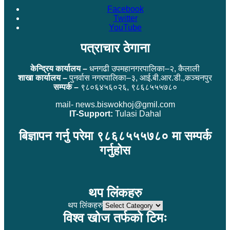
Facebook
Twitter
YouTube
पत्राचार ठेगाना
केन्द्रिय कार्यालय –
धनगढी उपमहानगरपालिका–२, कैलाली
शाखा कार्यालय –
पुनर्वास नगरपालिका–३, आई.बी.आर.डी.,कञ्चनपुर
सम्पर्क –
९८०६४५६०२६, ९८६८५५५७८०
mail- news.biswokhoj@gmil.com
IT-Support:
Tulasi Dahal
बिज्ञापन गर्नु परेमा ९८६८५५५७८० मा सम्पर्क
गर्नुहोस
थप लिंकहरु
थप लिंकहरु
विश्व खोज तर्फको टिमः