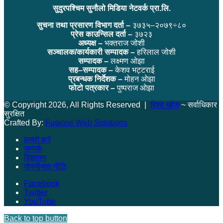
सुदुरपश्चिम सुनौलो मिडिया नेटवर्क प्रा.लि.
सुचना तथा प्रसारण विभाग दर्ता –
३७३५–२०७९÷८०
प्रेस काउन्सिल दर्ता –
३७२३
अध्यक्ष –
भक्तराज जोशी
सञ्चालक/कार्यकारी सम्पादक –
हरिलाल जोशी
सम्पादक –
लक्ष्मण ओझा
सह–सम्पादक –
केशव भट्टराई
प्रबन्धक निर्देशक –
मोहन ओझा
फोटो पत्रकार –
पुष्पराज ओझा
© Copyright 2026, All Rights Reserved |
विश्व खोज
~ सर्वाधिकार
सुरक्षित
Crafted By:
Fusions Web Solutions
हाम्रो बारे
सम्पर्क
विज्ञापन
गोपनीयता नीति
Facebook
Twitter
YouTube
Back to top button