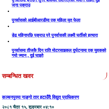
जना पक्राउ
पुनर्वासको आईबीआरडीमा एक महिला मृत फेला
डेढ महिनापछि पक्राउ परे पुनर्वासकी लक्ष्मी घर्तीको हत्यारा
पुनर्वासमा तीजकै दिन राति मोटरसाइकल दुर्घटनामा एक युवकको
गयो ज्यान , दुई घाइते
सम्बन्धित खवर
कञ्चनपुरमा नाङ्गो तार हटाउँदै विद्युत् प्राधिकरण
२०८१ चैत्र १५, शुक्रबार ०४:१०