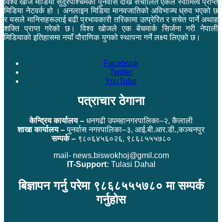
विश्व खोज मीडिया सुदुरपश्चिमको पुनर्वास देखि संचालित एकल स्वामित्व प्राप्त
मिडिया नेटवर्क हो । अनलाइन मिडिया मानवजातिको अविभाज्य ध्रुव भएको छ
र यसले मानिसहरूलाई बढी प्रभावकारी तरिकामा उत्प्रेरित र सचेत पार्ने अथाह
शक्ति प्राप्त गरेको छ। विश्व खोजले एक बेंचमार्क सिर्जना गरी नेपाली
मिडियाको इतिहासमा नयाँ पौराणिक युगको स्थापना गर्ने लक्ष्य लिएको छ।
Facebook
Twitter
YouTube
पत्राचार ठेगाना
केन्द्रिय कार्यालय –
धनगढी उपमहानगरपालिका–२, कैलाली
शाखा कार्यालय –
पुनर्वास नगरपालिका–३, आई.बी.आर.डी.,कञ्चनपुर
सम्पर्क –
९८०६४५६०२६, ९८६८५५५७८०
mail- news.biswokhoj@gmil.com
IT-Support:
Tulasi Dahal
बिज्ञापन गर्नु परेमा ९८६८५५५७८० मा सम्पर्क
गर्नुहोस