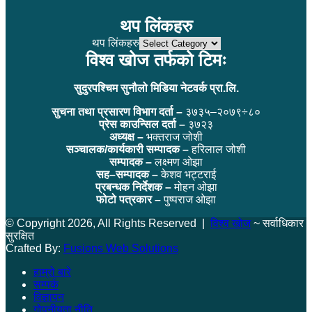
थप लिंकहरु
थप लिंकहरु
विश्व खोज तर्फको टिमः
सुदुरपश्चिम सुनौलो मिडिया नेटवर्क प्रा.लि.
सुचना तथा प्रसारण विभाग दर्ता –
३७३५–२०७९÷८०
प्रेस काउन्सिल दर्ता –
३७२३
अध्यक्ष –
भक्तराज जोशी
सञ्चालक/कार्यकारी सम्पादक –
हरिलाल जोशी
सम्पादक –
लक्ष्मण ओझा
सह–सम्पादक –
केशव भट्टराई
प्रबन्धक निर्देशक –
मोहन ओझा
फोटो पत्रकार –
पुष्पराज ओझा
© Copyright 2026, All Rights Reserved |
विश्व खोज
~ सर्वाधिकार
सुरक्षित
Crafted By:
Fusions Web Solutions
हाम्रो बारे
सम्पर्क
विज्ञापन
गोपनीयता नीति