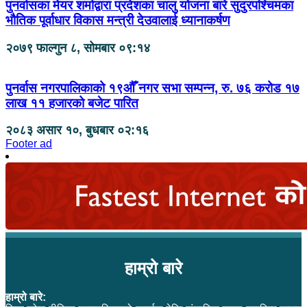
पुनर्वासका मेयर शर्माद्वारा प्रदेशका चालु योजना बारे सुदुरपश्चिमका
भौतिक पूर्वाधार विकास मन्त्री देउवालाई ध्यानाकर्षण
२०७९ फाल्गुन ८, सोमबार ०९:१४
पुनर्वास नगरपालिकाको १९औँ नगर सभा सम्पन्न, रु. ७६ करोड १७
लाख ११ हजारको बजेट पारित
२०८३ असार १०, बुधबार ०२:१६
Footer ad
हाम्रो बारे
हाम्रो बारे: