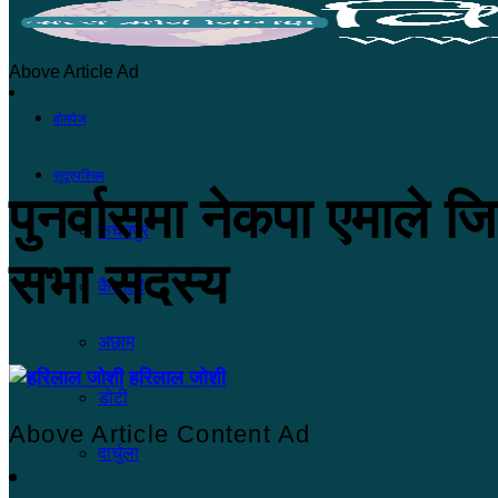
Above Article Ad
होमपेज
सुदूरपश्चिम
पुनर्वासमा नेकपा एमाले जि
कंचनपुर
सभा सदस्य
कैलाली
अछाम
हरिलाल जोशी
२०७९ बैशाख २०, मंगलवार ०६:२९
डोटी
Above Article Content Ad
दार्चुला