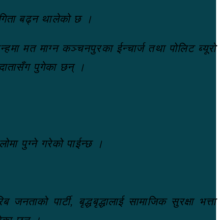
ागिता बढ्न थालेको छ ।
्हमा मत माग्न कञ्चनपुरका ईन्चार्ज तथा पोलिट ब्यूरो
दातासँग पुगेका छन् ।
ोमा पुग्ने गरेको पाईन्छ ।
ताको पार्टी, बृद्धबृद्धालाई सामाजिक सुरक्षा भत्ता