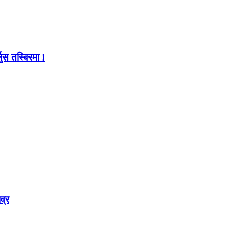
ुस तस्बिरमा !
व्र