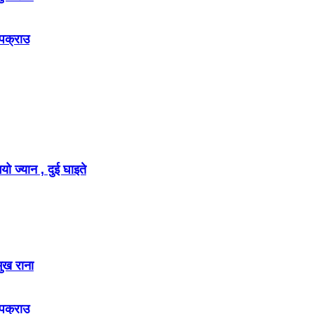
 पक्राउ
ो ज्यान , दुई घाइते
मुख राना
 पक्राउ