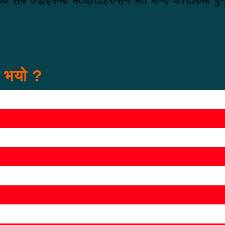
ासका सबै वडाहरुमा मतदाताहरुसँग मत माग्दै घरदैलोमा पु
स भयो ?