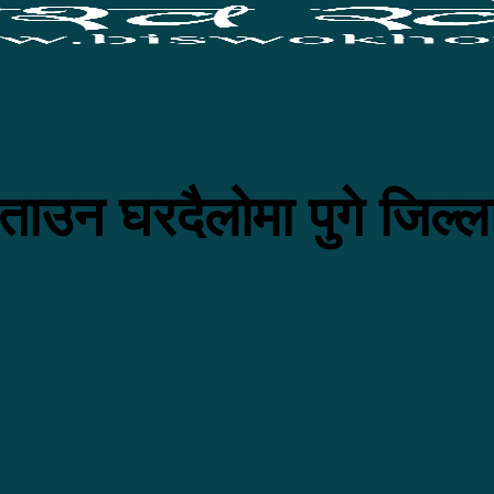
ताउन घरदैलोमा पुगे जिल्ला 