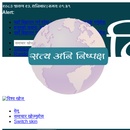
२०८३ श्रावण २३, शनिबार | समय: ०९:४९
Alert:
यहाँ बिज्ञापन गर्नु परेमा ९८६८५५५७८० मा सम्पर्क गर्नुहोस
हजुरको सूचना, हाम्रो खबर बन्न सक्छ
यहाँ बिज्ञापन गर्नु परेमा ९८६८५५५७८० मा सम्पर्क गर्नुहोस
समाचार खोज्नुहोस्
Sidebar
Random Article
मेनू
समाचार खोज्नुहोस्
Switch skin