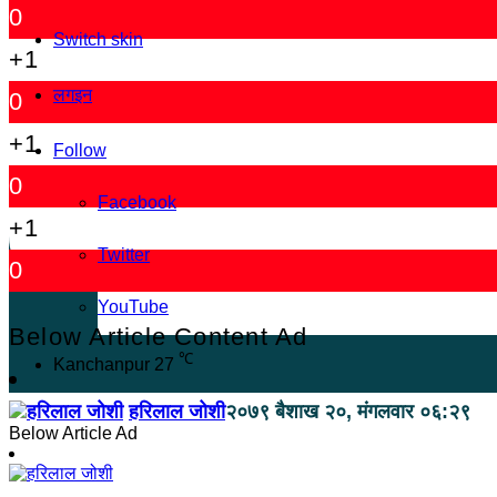
0
Switch skin
+1
लगइन
0
+1
Follow
0
Facebook
+1
Twitter
0
YouTube
Below Article Content Ad
℃
Kanchanpur
27
हरिलाल जोशी
२०७९ बैशाख २०, मंगलवार ०६:२९
Below Article Ad