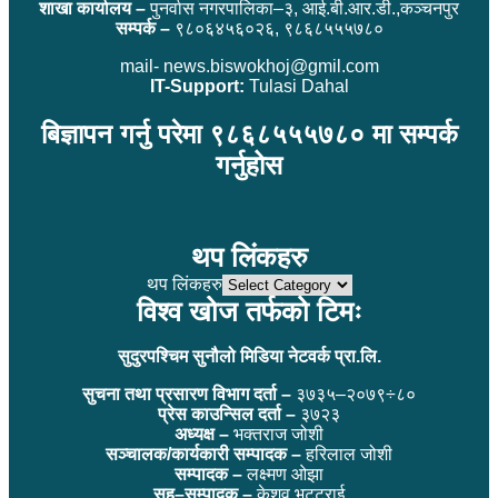
शाखा कार्यालय –
पुनर्वास नगरपालिका–३, आई.बी.आर.डी.,कञ्चनपुर
सम्पर्क –
९८०६४५६०२६, ९८६८५५५७८०
mail- news.biswokhoj@gmil.com
IT-Support:
Tulasi Dahal
बिज्ञापन गर्नु परेमा ९८६८५५५७८० मा सम्पर्क
गर्नुहोस
थप लिंकहरु
थप लिंकहरु
विश्व खोज तर्फको टिमः
सुदुरपश्चिम सुनौलो मिडिया नेटवर्क प्रा.लि.
सुचना तथा प्रसारण विभाग दर्ता –
३७३५–२०७९÷८०
प्रेस काउन्सिल दर्ता –
३७२३
अध्यक्ष –
भक्तराज जोशी
सञ्चालक/कार्यकारी सम्पादक –
हरिलाल जोशी
सम्पादक –
लक्ष्मण ओझा
सह–सम्पादक –
केशव भट्टराई