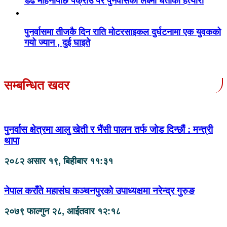
डेढ महिनापछि पक्राउ परे पुनर्वासकी लक्ष्मी घर्तीको हत्यारा
पुनर्वासमा तीजकै दिन राति मोटरसाइकल दुर्घटनामा एक युवकको
गयो ज्यान , दुई घाइते
सम्बन्धित खवर
पुनर्वास क्षेत्रमा आलु खेती र भैंसी पालन तर्फ जोड दिन्छौं : मन्त्री
थापा
२०८२ असार १९, बिहीबार ११:३१
नेपाल कराँते महासंघ कञ्चनपुरको उपाध्यक्षमा नरेन्द्र गुरुङ
२०७९ फाल्गुन २८, आईतवार १२:१८