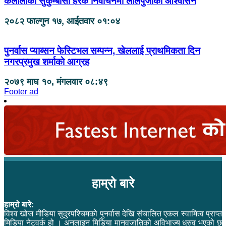
कैलालीका सुकुम्बासी हरेक निर्वाचनमा लालपुर्जाको आश्वासन
२०८२ फाल्गुन १७, आईतवार ०१:०४
पुनर्वास प्याब्सन फेस्टिभल सम्पन्न, खेललाई प्राथमिकता दिन
नगरप्रमुख शर्माकाे आग्रह
२०७९ माघ १०, मंगलवार ०८:४९
Footer ad
हाम्रो बारे
हाम्रो बारे:
विश्व खोज मीडिया सुदुरपश्चिमको पुनर्वास देखि संचालित एकल स्वामित्व प्राप्त
मिडिया नेटवर्क हो । अनलाइन मिडिया मानवजातिको अविभाज्य ध्रुव भएको छ