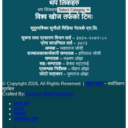
थप लिंकहरु
थप लिंकहरु
विश्व खोज तर्फको टिमः
सुदुरपश्चिम सुनौलो मिडिया नेटवर्क प्रा.लि.
सुचना तथा प्रसारण विभाग दर्ता –
३७३५–२०७९÷८०
प्रेस काउन्सिल दर्ता –
३७२३
अध्यक्ष –
भक्तराज जोशी
सञ्चालक/कार्यकारी सम्पादक –
हरिलाल जोशी
सम्पादक –
लक्ष्मण ओझा
सह–सम्पादक –
केशव भट्टराई
प्रबन्धक निर्देशक –
मोहन ओझा
फोटो पत्रकार –
पुष्पराज ओझा
© Copyright 2026, All Rights Reserved |
विश्व खोज
~ सर्वाधिकार
सुरक्षित
Crafted By:
Fusions Web Solutions
हाम्रो बारे
सम्पर्क
विज्ञापन
गोपनीयता नीति