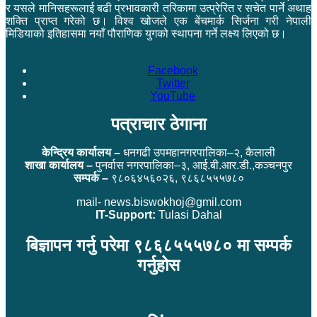
र यसले मानिसहरूलाई बढी प्रभावकारी तरिकामा उत्प्रेरित र सचेत पार्ने अथाह
शक्ति प्राप्त गरेको छ। विश्व खोजले एक बेंचमार्क सिर्जना गरी नेपाली
मिडियाको इतिहासमा नयाँ पौराणिक युगको स्थापना गर्ने लक्ष्य लिएको छ।
Facebook
Twitter
YouTube
पत्राचार ठेगाना
केन्द्रिय कार्यालय –
धनगढी उपमहानगरपालिका–२, कैलाली
शाखा कार्यालय –
पुनर्वास नगरपालिका–३, आई.बी.आर.डी.,कञ्चनपुर
सम्पर्क –
९८०६४५६०२६, ९८६८५५५७८०
mail- news.biswokhoj@gmil.com
IT-Support:
Tulasi Dahal
बिज्ञापन गर्नु परेमा ९८६८५५५७८० मा सम्पर्क
गर्नुहोस