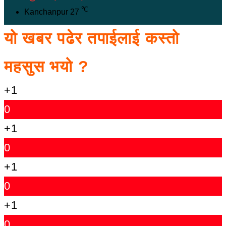
℃
Kanchanpur
27
यो खबर पढेर तपाईलाई कस्तो
महसुस भयो ?
+1
0
+1
0
+1
0
+1
0