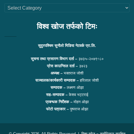
थप
लिंकहरु
विश्व खोज तर्फको टिमः
सुदुरपश्चिम सुनौलो मिडिया नेटवर्क प्रा.लि.
सुचना तथा प्रसारण विभाग दर्ता –
३७३५–२०७९÷८०
प्रेस काउन्सिल दर्ता –
३७२३
अध्यक्ष –
भक्तराज जोशी
सञ्चालक/कार्यकारी सम्पादक –
हरिलाल जोशी
सम्पादक –
लक्ष्मण ओझा
सह–सम्पादक –
केशव भट्टराई
प्रबन्धक निर्देशक –
मोहन ओझा
फोटो पत्रकार –
पुष्पराज ओझा
© Copyright 2026, All Rights Reserved |
विश्व खोज
~ सर्वाधिकार सुरक्षित