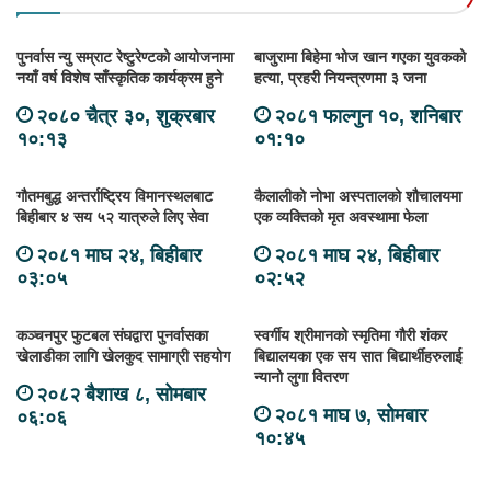
पुनर्वास न्यु सम्राट रेष्टुरेण्टको आयोजनामा
बाजुरामा बिहेमा भोज खान गएका युवकको
नयाँ वर्ष विशेष साँस्कृतिक कार्यक्रम हुने
हत्या, प्रहरी नियन्त्रणमा ३ जना
२०८० चैत्र ३०, शुक्रबार
२०८१ फाल्गुन १०, शनिबार
१०:१३
०१:१०
गौतमबुद्ध अन्तर्राष्ट्रिय विमानस्थलबाट
कैलालीको नोभा अस्पतालको शौचालयमा
बिहीबार ४ सय ५२ यात्रुले लिए सेवा
एक व्यक्तिको मृत अवस्थामा फेला
२०८१ माघ २४, बिहीबार
२०८१ माघ २४, बिहीबार
०३:०५
०२:५२
कञ्चनपुर फुटबल संघद्वारा पुनर्वासका
स्वर्गीय श्रीमानको स्मृतिमा गौरी शंकर
खेलाडीका लागि खेलकुद सामाग्री सहयोग
बिद्यालयका एक सय सात बिद्यार्थीहरुलाई
न्यानो लुगा वितरण
२०८२ बैशाख ८, सोमबार
२०८१ माघ ७, सोमबार
०६:०६
१०:४५