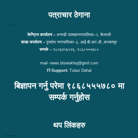
Facebook
Twitter
पत्राचार ठेगाना
केन्द्रिय कार्यालय –
धनगढी उपमहानगरपालिका–२, कैलाली
शाखा कार्यालय –
पुनर्वास नगरपालिका–३, आई.बी.आर.डी.,कञ्चनपुर
सम्पर्क –
९८०६४५६०२६, ९८६८५५५७८०
mail- news.biswokhoj@gmil.com
IT-Support:
Tulasi Dahal
बिज्ञापन गर्नु परेमा ९८६८५५५७८० मा
सम्पर्क गर्नुहोस
थप लिंकहरु