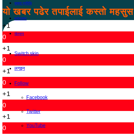
सूचना प्रविधि
यो खबर पढेर तपाईलाई कस्तो महसु
मनोरञ्जन
+1
खेलकुद
0
+1
Switch skin
0
लगइन
+1
0
Follow
+1
Facebook
0
Twitter
+1
YouTube
0