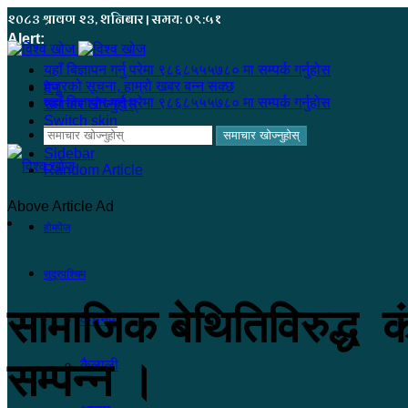
२०८३ श्रावण २३, शनिबार | समय: ०९:५१
Alert:
यहाँ बिज्ञापन गर्नु परेमा ९८६८५५५७८० मा सम्पर्क गर्नुहोस
हजुरको सूचना, हाम्रो खबर बन्न सक्छ
मेनू
यहाँ बिज्ञापन गर्नु परेमा ९८६८५५५७८० मा सम्पर्क गर्नुहोस
समाचार खोज्नुहोस्
Switch skin
समाचार खोज्नुहोस्
Sidebar
Random Article
Above Article Ad
होमपेज
सुदूरपश्चिम
सामाजिक बेथितिविरुद्ध 
कंचनपुर
सम्पन्न ।
कैलाली