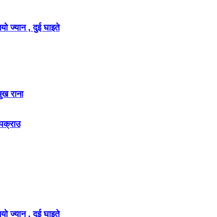
ो ज्यान , दुई घाइते
मुख राना
 पक्राउ
ो ज्यान , दुई घाइते