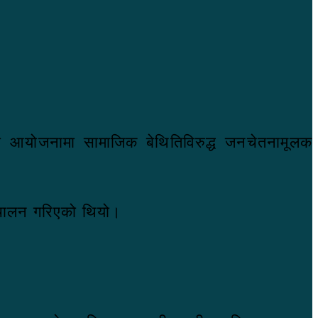
को आयोजनामा सामाजिक बेथितिविरुद्ध जनचेतनामूलक
्चालन गरिएको थियो।