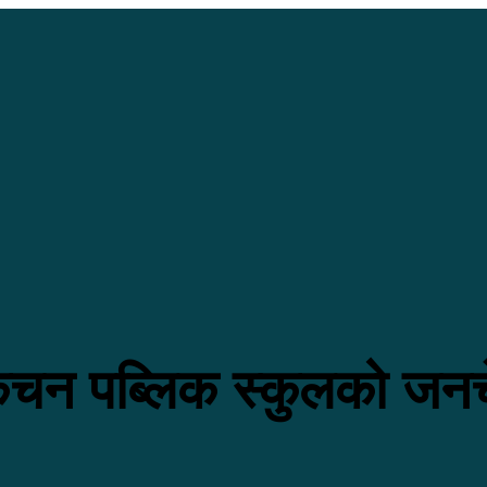
कंचन पब्लिक स्कुलको जनच