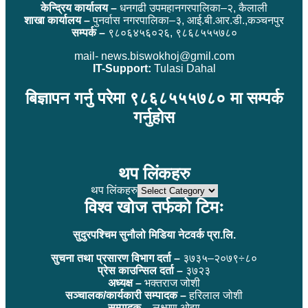
केन्द्रिय कार्यालय –
धनगढी उपमहानगरपालिका–२, कैलाली
शाखा कार्यालय –
पुनर्वास नगरपालिका–३, आई.बी.आर.डी.,कञ्चनपुर
सम्पर्क –
९८०६४५६०२६, ९८६८५५५७८०
mail- news.biswokhoj@gmil.com
IT-Support:
Tulasi Dahal
बिज्ञापन गर्नु परेमा ९८६८५५५७८० मा सम्पर्क
गर्नुहोस
थप लिंकहरु
थप लिंकहरु
विश्व खोज तर्फको टिमः
सुदुरपश्चिम सुनौलो मिडिया नेटवर्क प्रा.लि.
सुचना तथा प्रसारण विभाग दर्ता –
३७३५–२०७९÷८०
प्रेस काउन्सिल दर्ता –
३७२३
अध्यक्ष –
भक्तराज जोशी
सञ्चालक/कार्यकारी सम्पादक –
हरिलाल जोशी
सम्पादक –
लक्ष्मण ओझा