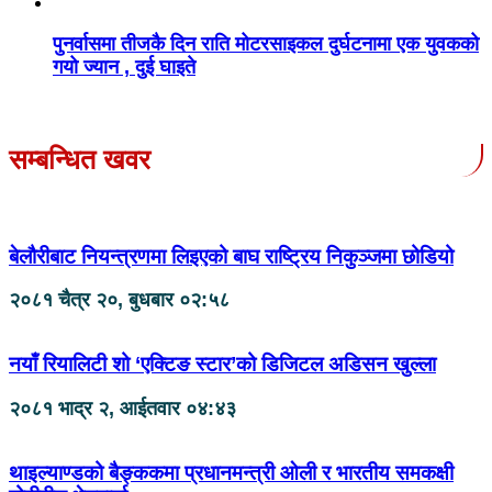
पुनर्वासमा तीजकै दिन राति मोटरसाइकल दुर्घटनामा एक युवकको
गयो ज्यान , दुई घाइते
सम्बन्धित खवर
बेलौरीबाट नियन्त्रणमा लिइएको बाघ राष्ट्रिय निकुञ्जमा छोडियो
२०८१ चैत्र २०, बुधबार ०२:५८
नयाँ रियालिटी शो ‘एक्टिङ स्टार’को डिजिटल अडिसन खुल्ला
२०८१ भाद्र २, आईतवार ०४:४३
थाइल्याण्डको बैङ्ककमा प्रधानमन्त्री ओली र भारतीय समकक्षी