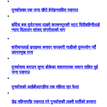
पुनर्वासका एक जना खैरो हेरोइनसहित पक्राउ
बर्दिया बस दुर्घटनामा घाइते कञ्चनपुरकी भट्ट दिदीबहिनीलाई
न्याय दिलाउन सांसद संग्रौलाको माग
श्रीमानलाई ड्राइभर बनाएर सरकारी गाडीको दुरुपयोग गर्दै
उपप्रमुख राना
पुनर्वासमा ब्राउन सुगर बोकेका सशस्त्रका जवान सहित दुई
जना पक्राउ
पुनर्वासको आईबीआरडीमा एक महिला मृत फेला
डेढ महिनापछि पक्राउ परे पुनर्वासकी लक्ष्मी घर्तीको हत्यारा