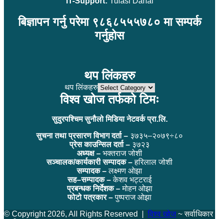
IT-Support:
Tulasi Dahal
बिज्ञापन गर्नु परेमा ९८६८५५५७८० मा सम्पर्क
गर्नुहोस
थप लिंकहरु
थप लिंकहरु
विश्व खोज तर्फको टिमः
सुदुरपश्चिम सुनौलो मिडिया नेटवर्क प्रा.लि.
सुचना तथा प्रसारण विभाग दर्ता –
३७३५–२०७९÷८०
प्रेस काउन्सिल दर्ता –
३७२३
अध्यक्ष –
भक्तराज जोशी
सञ्चालक/कार्यकारी सम्पादक –
हरिलाल जोशी
सम्पादक –
लक्ष्मण ओझा
सह–सम्पादक –
केशव भट्टराई
प्रबन्धक निर्देशक –
मोहन ओझा
फोटो पत्रकार –
पुष्पराज ओझा
© Copyright 2026, All Rights Reserved |
विश्व खोज
~ सर्वाधिकार