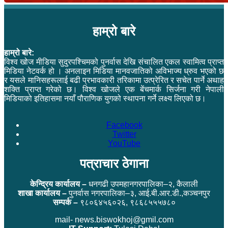
हाम्रो बारे
हाम्रो बारे:
विश्व खोज मीडिया सुदुरपश्चिमको पुनर्वास देखि संचालित एकल स्वामित्व प्राप्त
मिडिया नेटवर्क हो । अनलाइन मिडिया मानवजातिको अविभाज्य ध्रुव भएको छ
र यसले मानिसहरूलाई बढी प्रभावकारी तरिकामा उत्प्रेरित र सचेत पार्ने अथाह
शक्ति प्राप्त गरेको छ। विश्व खोजले एक बेंचमार्क सिर्जना गरी नेपाली
मिडियाको इतिहासमा नयाँ पौराणिक युगको स्थापना गर्ने लक्ष्य लिएको छ।
Facebook
Twitter
YouTube
पत्राचार ठेगाना
केन्द्रिय कार्यालय –
धनगढी उपमहानगरपालिका–२, कैलाली
शाखा कार्यालय –
पुनर्वास नगरपालिका–३, आई.बी.आर.डी.,कञ्चनपुर
सम्पर्क –
९८०६४५६०२६, ९८६८५५५७८०
mail- news.biswokhoj@gmil.com