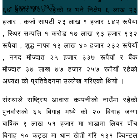
℃
Kanchanpur
29
६७ हजार ४०० रहेको छ भने निक्षेप ६ लाख २३
हजार , कर्जा सापटी २३ लाख १ हजार ८४२ रूपैया
, स्थिर सम्पत्ति १ करोड १७ लाख ९३ हजार ९३२
रूपैया , शुद्ध नाफा १३ लाख ४० हजार २३२ रूपैयाँ
, नगद मौज्दात २५ हजार ३३७ रूपैयाँ र बैंक
मौज्दात ३७ लाख ७७ हजार २५७ रूपैयाँ रहेको
अध्यक्ष को प्रतिवेदनमा उल्लेख गरिएको थियो ।
संस्थाले राष्ट्रिय आवास कम्पनीको नाउँमा रहेको
पुनर्वासको ६५ बिगाह मध्ये को २० बिगाह जग्गा
बार्षिक ९ लाख ५१ हजार मा भाडामा लियर पाँच
बिगाह १० कट्ठा मा धान खेती गरि १३१ क्विन्टल