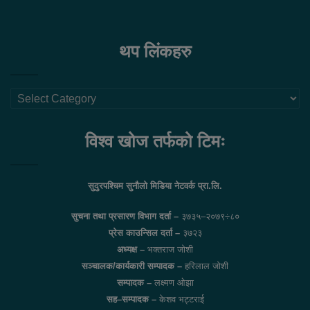
थप लिंकहरु
थप
लिंकहरु
विश्व खोज तर्फको टिमः
सुदुरपश्चिम सुनौलो मिडिया नेटवर्क प्रा.लि.
सुचना तथा प्रसारण विभाग दर्ता –
३७३५–२०७९÷८०
प्रेस काउन्सिल दर्ता –
३७२३
अध्यक्ष –
भक्तराज जोशी
सञ्चालक/कार्यकारी सम्पादक –
हरिलाल जोशी
सम्पादक –
लक्ष्मण ओझा
सह–सम्पादक –
केशव भट्टराई