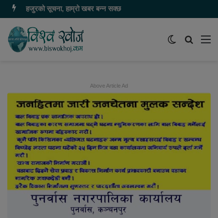
हजुरको सूचना, हाम्रो खबर बन्न सक्छ
Switch
समाचार
मेन
skin
खोज्नुहोस
Above Article Ad