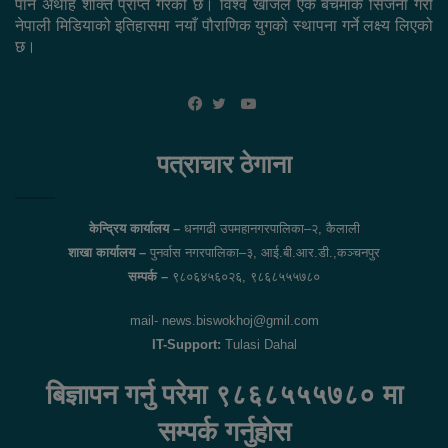
पार्ने अथाह शक्ति प्राप्त गरेको छ। विश्व खोजले एक बेंचमार्क सिर्जना गरी
नेपाली मिडियाको इतिहासमा नयाँ पौराणिक युगको स्थापना गर्ने लक्ष्य लिएको
छ।
YouTube
Facebook
Twitter
पत्राचार ठेगाना
केन्द्रिय कार्यालय –
धनगढी उपमहानगरपालिका–२, कैलाली
शाखा कार्यालय –
पुनर्वास नगरपालिका–३, आई.बी.आर.डी.,कञ्चनपुर
सम्पर्क –
९८०६४५६०२६, ९८६८५५५७८०
mail- news.biswokhoj@gmil.com
IT-Support:
Tulasi Dahal
बिज्ञापन गर्नु परेमा ९८६८५५५७८० मा
सम्पर्क गर्नुहोस