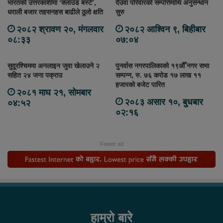
भारतको उत्तरकाशीमा ‘क्लाउड बर्स्ट’,
देउवा परिवारको सम्पत्तिमाथि अनुसन्धान
धराली बजार तहसनहस बाढीले ठूलो क्षति
सुरु
२०८२ श्रावण २०, मंगलवार
२०८२ आश्विन ९, बिहीबार
०८:३३
०७:०४
सुदूरश्चिममा अनलाइन जुवा खेलाउने २
पुनर्वास नगरपालिकाको १९औँ नगर सभा
सहित २४ जना पक्राउ
सम्पन्न, रु. ७६ करोड १७ लाख ११
हजारको बजेट पारित
२०८१ माघ २१, सोमबार
२०८३ असार १०, बुधबार
०४:५२
०२:१६
Footer ad
हाम्रो बारे