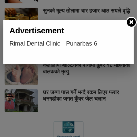
सुनको मूल्य तोलामा चार हजार आठ सयले वृद्धि
Advertisement
पुनर्वासमा तोकिएको भन्दा बढी भाडा लिने
Rimal Dental Clinic - Punarbas 6
अटोलाई कारबाही
कैलालीमा बाल्टिनको पानीमा डुबेर १८ महिनाका
बालकको मृत्यु
घर जग्गा पास गर्ने भन्दै रकम लिएर फरार
धनगढीका जगत कुँवर जेल चलान