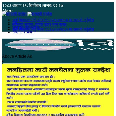
२०८३ श्रावण २१, बिहीबार | समय: ११:१७
Alert:
यहाँ बिज्ञापन गर्नु परेमा ९८६८५५५७८० मा सम्पर्क गर्नुहोस
मेनू
हजुरको सूचना, हाम्रो खबर बन्न सक्छ
समाचार खोज्नुहोस्
यहाँ बिज्ञापन गर्नु परेमा ९८६८५५५७८० मा सम्पर्क गर्नुहोस
Switch skin
Above Article Ad
होमपेज
सुदूरपश्चिम
कंचनपुर
कैलाली