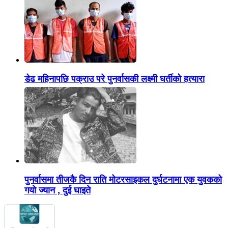
डेढ महिनापछि पक्राउ परे पुनर्वासकी लक्ष्मी घर्तीको हत्यारा
पुनर्वासमा तीजकै दिन राति मोटरसाइकल दुर्घटनामा एक युवकको
गयो ज्यान , दुई घाइते