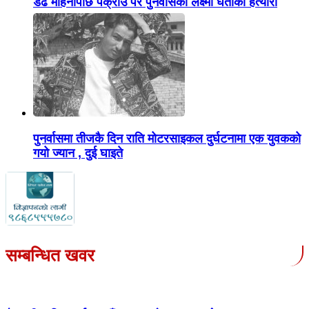
डेढ महिनापछि पक्राउ परे पुनर्वासकी लक्ष्मी घर्तीको हत्यारा
पुनर्वासमा तीजकै दिन राति मोटरसाइकल दुर्घटनामा एक युवकको
गयो ज्यान , दुई घाइते
सम्बन्धित खवर