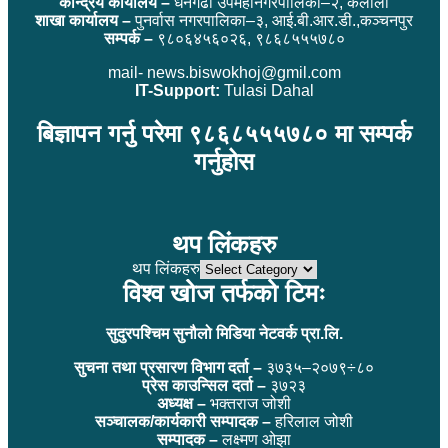
केन्द्रिय कार्यालय –
धनगढी उपमहानगरपालिका–२, कैलाली
शाखा कार्यालय –
पुनर्वास नगरपालिका–३, आई.बी.आर.डी.,कञ्चनपुर
सम्पर्क –
९८०६४५६०२६, ९८६८५५५७८०
mail- news.biswokhoj@gmil.com
IT-Support:
Tulasi Dahal
बिज्ञापन गर्नु परेमा ९८६८५५५७८० मा सम्पर्क
गर्नुहोस
थप लिंकहरु
थप लिंकहरु
विश्व खोज तर्फको टिमः
सुदुरपश्चिम सुनौलो मिडिया नेटवर्क प्रा.लि.
सुचना तथा प्रसारण विभाग दर्ता –
३७३५–२०७९÷८०
प्रेस काउन्सिल दर्ता –
३७२३
अध्यक्ष –
भक्तराज जोशी
सञ्चालक/कार्यकारी सम्पादक –
हरिलाल जोशी
सम्पादक –
लक्ष्मण ओझा