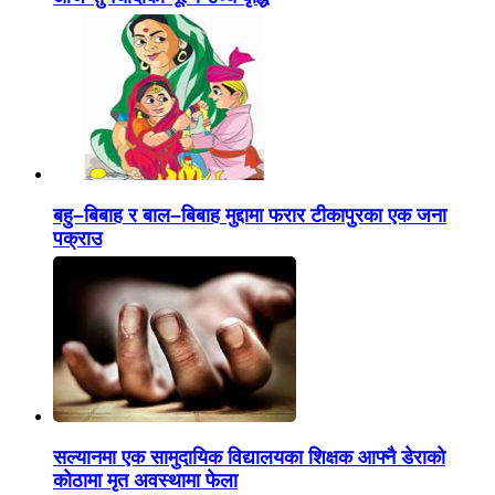
बहु–बिबाह र बाल–बिबाह मुद्दामा फरार टीकापुरका एक जना
पक्राउ
सल्यानमा एक सामुदायिक विद्यालयका शिक्षक आफ्नै डेराको
कोठामा मृत अवस्थामा फेला