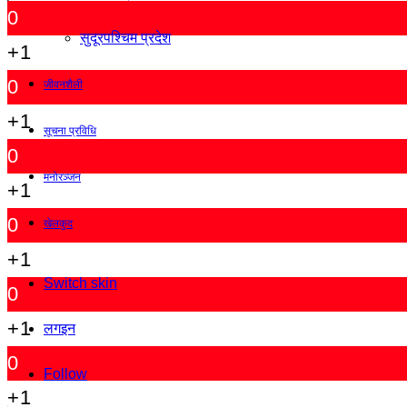
0
सुदूरपश्चिम प्रदेश
+1
0
जीवनशैली
+1
सूचना प्रविधि
0
मनोरञ्जन
+1
0
खेलकुद
+1
Switch skin
0
+1
लगइन
0
Follow
+1