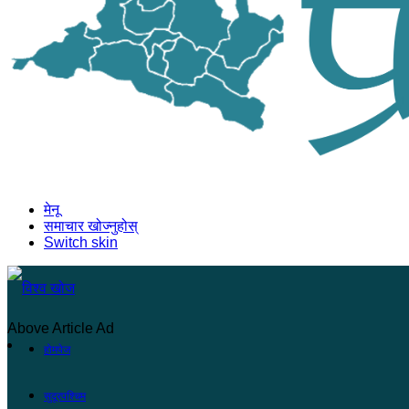
मेनू
समाचार खोज्नुहोस्
Switch skin
Above Article Ad
होमपेज
सुदूरपश्चिम