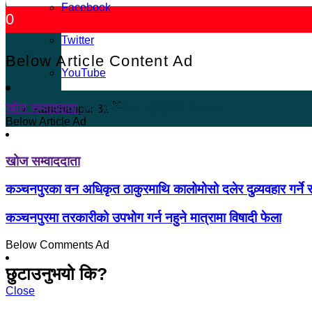
Facebook
0
Twitter
Below Article Content Ad
YouTube
℃
खोज सम्वाददाता
२०८२ जेष्ठ ९, शुक्रबार १२:५२
Kanchanpur
31
Below Article Ad
खोज सम्वाददाता
कञ्चनपुरका वन अधिकृत ठाकुरमाथि कालोमोसो दलेर दुव्र्यवहार गर्ने 
कञ्चनपुरमा तरकारीको उपभोग गर्न नहुने मात्रामा विषादी फेला
Below Comments Ad
छुटाउनुभयो कि?
Close