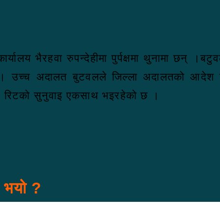
्यालय भैरहवा रुपन्देहीमा पुर्पक्षमा थुनामा छन् ।
ो । उच्च अदालत बुटवलले जिल्ला अदालतको आदेश उल्
दुवै रिटको सुनुवाइ एकसाथ भइरहेको छ ।
स भयो ?