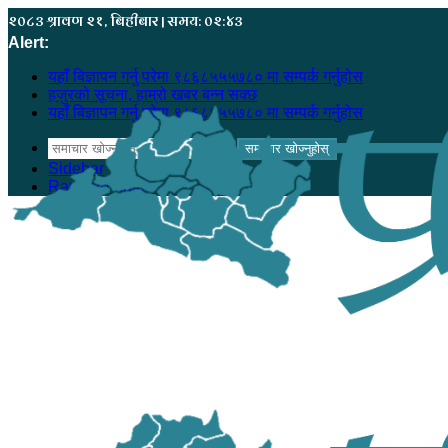
२०८३ श्रावण २१, बिहीबार | समय: ०२:४३
Alert:
यहाँ बिज्ञापन गर्नु परेमा ९८६८५५५७८० मा सम्पर्क गर्नुहोस
हजुरको सूचना, हाम्रो खबर बन्न सक्छ
यहाँ बिज्ञापन गर्नु परेमा ९८६८५५५७८० मा सम्पर्क गर्नुहोस
समाचार खोज्नुहोस्
Sidebar
Random Article