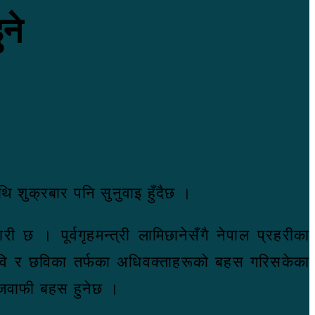
ने
ाथि शुक्रबार पनि सुनुवाइ हुँदैछ ।
 छ । पूर्वगृहमन्त्री लामिछानेसँगै नेपाल प्रहरीका
रवि र छविका तर्फका अधिवक्ताहरूको बहस गरिसकेका
जवाफी बहस हुनेछ ।