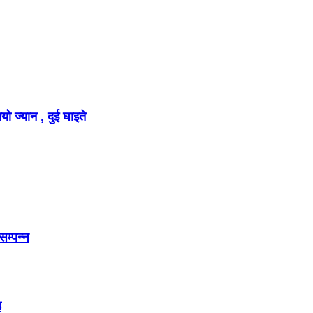
ो ज्यान , दुई घाइते
सम्पन्न
उ