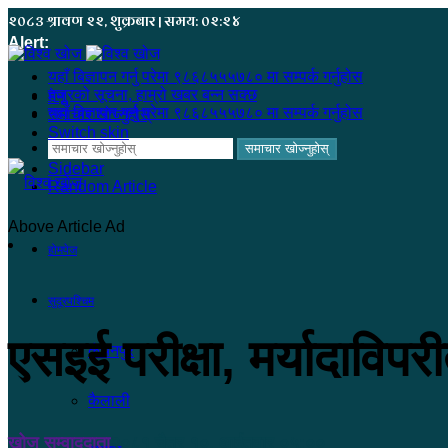
२०८३ श्रावण २२, शुक्रबार | समय: ०२:२४
Alert:
यहाँ बिज्ञापन गर्नु परेमा ९८६८५५५७८० मा सम्पर्क गर्नुहोस
हजुरको सूचना, हाम्रो खबर बन्न सक्छ
मेनू
यहाँ बिज्ञापन गर्नु परेमा ९८६८५५५७८० मा सम्पर्क गर्नुहोस
समाचार खोज्नुहोस्
Switch skin
समाचार खोज्नुहोस्
Sidebar
Random Article
Above Article Ad
होमपेज
सुदूरपश्चिम
एसइई परीक्षा, मर्यादाविपर
कंचनपुर
कैलाली
खोज सम्वाददाता
२०८१ चैत्र १०, आईतवार ०५:००