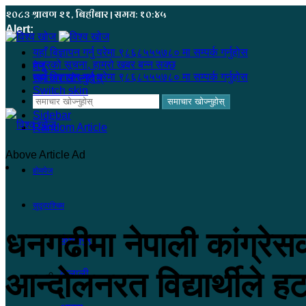
२०८३ श्रावण २१, बिहीबार | समय: १०:४५
Alert:
यहाँ बिज्ञापन गर्नु परेमा ९८६८५५५७८० मा सम्पर्क गर्नुहोस
हजुरको सूचना, हाम्रो खबर बन्न सक्छ
मेनू
यहाँ बिज्ञापन गर्नु परेमा ९८६८५५५७८० मा सम्पर्क गर्नुहोस
समाचार खोज्नुहोस्
Switch skin
समाचार खोज्नुहोस्
Sidebar
Random Article
Above Article Ad
होमपेज
सुदूरपश्चिम
धनगढीमा नेपाली कांग्रे
कंचनपुर
आन्दोलनरत विद्यार्थीले ह
कैलाली