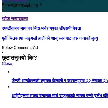
खोज सम्वाददाता
२०८१ फाल्गुन २५, आईतवार ०३:०७
℃
Below Article Ad
Kanchanpur
26
खोज सम्वाददाता
स्पष्टीकरण माग घर बिदा भनेर गएका डीएसपी बेपत्ता
पूर्वी चितवनमा जङ्गली हात्तीको आक्रमणबाट एक जनाको मृत्यु
Below Comments Ad
छुटाउनुभयो कि?
Close
जेन्जी आन्दोलनको क्रममा कैलाली र कञ्चनपुरमा २२ नेताका २
आईपीएलमा शतक बनाएका मार्श दाजुभाइको नाममा बन्यो दुर्लभ कीर्