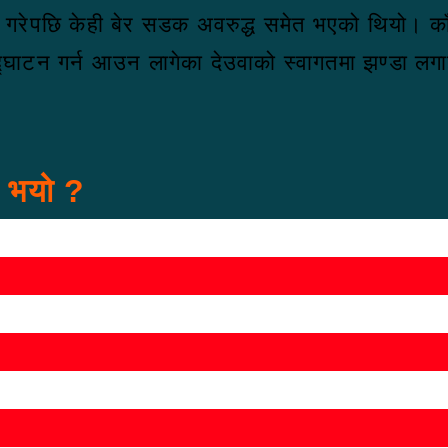
रोध गरेपछि केही बेर सडक अवरुद्ध समेत भएको थियो। क
उद्घाटन गर्न आउन लागेका देउवाको स्वागतमा झण्डा ल
स भयो ?