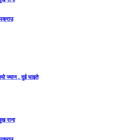
 पक्राउ
ो ज्यान , दुई घाइते
मुख राना
 पक्राउ