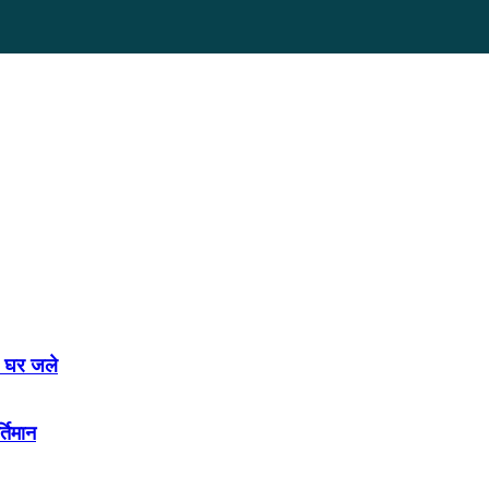
५ घर जले
तिमान