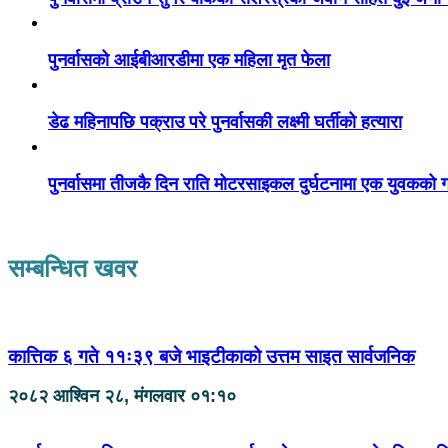
पुनर्वासको आईबीआरडीमा एक महिला मृत फेला
डेढ महिनापछि पक्राउ परे पुनर्वासकी लक्ष्मी घर्तीको हत्यारा
पुनर्वासमा तीजकै दिन राति मोटरसाइकल दुर्घटनामा एक युवकको गय
सम्बन्धित खवर
कात्तिक ६ गते ११ः३९ बजे भाइटीकाको उत्तम साइत सार्वजनिक
२०८२ आश्विन २८, मंगलवार ०१:१०