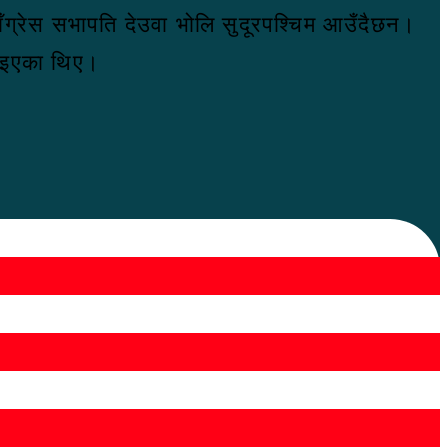
ाँग्रेस सभापति देउवा भोलि सुदूरपश्चिम आउँदैछन।
गाइएका थिए।