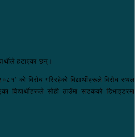
ार्थीले हटाएका छन्।
२०८१’ को विरोध गरिरहेको विद्यार्थीहरूले विरोध स्थल
िएका विद्यार्थीहरूले सोही ठाउँमा सडकको डिभाइडरमा