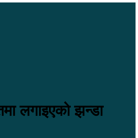
गतमा लगाइएको झन्डा