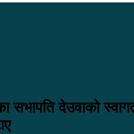
सका सभापति देउवाको स्वा
टाए