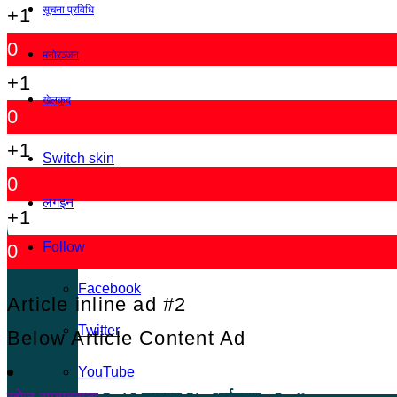
सूचना प्रविधि
+1
0
मनोरञ्जन
+1
खेलकुद
0
+1
Switch skin
0
लगइन
+1
Follow
0
Facebook
Article inline ad #2
Twitter
Below Article Content Ad
YouTube