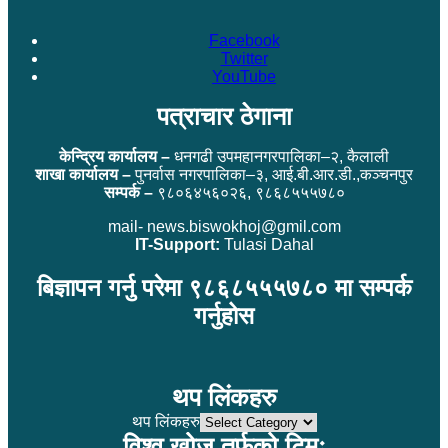
Facebook
Twitter
YouTube
पत्राचार ठेगाना
केन्द्रिय कार्यालय –
धनगढी उपमहानगरपालिका–२, कैलाली
शाखा कार्यालय –
पुनर्वास नगरपालिका–३, आई.बी.आर.डी.,कञ्चनपुर
सम्पर्क –
९८०६४५६०२६, ९८६८५५५७८०
mail- news.biswokhoj@gmil.com
IT-Support:
Tulasi Dahal
बिज्ञापन गर्नु परेमा ९८६८५५५७८० मा सम्पर्क
गर्नुहोस
थप लिंकहरु
थप लिंकहरु
विश्व खोज तर्फको टिमः