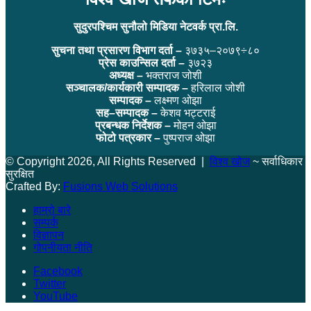
सुदुरपश्चिम सुनौलो मिडिया नेटवर्क प्रा.लि.
सुचना तथा प्रसारण विभाग दर्ता –
३७३५–२०७९÷८०
प्रेस काउन्सिल दर्ता –
३७२३
अध्यक्ष –
भक्तराज जोशी
सञ्चालक/कार्यकारी सम्पादक –
हरिलाल जोशी
सम्पादक –
लक्ष्मण ओझा
सह–सम्पादक –
केशव भट्टराई
प्रबन्धक निर्देशक –
मोहन ओझा
फोटो पत्रकार –
पुष्पराज ओझा
© Copyright 2026, All Rights Reserved |
विश्व खोज
~ सर्वाधिकार
सुरक्षित
Crafted By:
Fusions Web Solutions
हाम्रो बारे
सम्पर्क
विज्ञापन
गोपनीयता नीति
Facebook
Twitter
YouTube