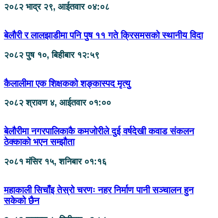
२०८२ भाद्र २९, आईतवार ०४:०८
बेलौरी र लालझाडीमा पनि पुष ११ गते क्रिसमसको स्थानीय विदा
२०८२ पुष १०, बिहीबार १२:५९
कैलालीमा एक शिक्षकको शङ्कास्पद मृत्यु
२०८२ श्रावण ४, आईतवार ०१:००
बेलौरीमा नगरपालिकाकै कमजोरीले दुई वर्षदेखी कवाड संकलन
ठेक्काको भएन सम्झौता
२०८१ मंसिर १५, शनिबार ०१:१६
महाकाली सिचाँइ तेस्रो चरणः नहर निर्माण पानी सञ्चालन हुन
सकेको छैन