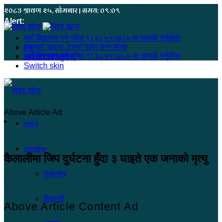
२०८३ श्रावण २५, सोमबार | समय: ०९:०९
Alert:
यहाँ बिज्ञापन गर्नु परेमा ९८६८५५५७८० मा सम्पर्क गर्नुहोस
हजुरको सूचना, हाम्रो खबर बन्न सक्छ
मेनू
यहाँ बिज्ञापन गर्नु परेमा ९८६८५५५७८० मा सम्पर्क गर्नुहोस
समाचार खोज्नुहोस्
Switch skin
Above Article Ad
होमपेज
सुदूरपश्चिम
कैलालीमा जिप दुर्घटना हुँदा ३ घाइते एक जनाकोे मृत्यु
कंचनपुर
खोज सम्वाददाता
२०८१ फाल्गुन २५, आईतवार ०८:४३
कैलाली
Above Article Content Ad