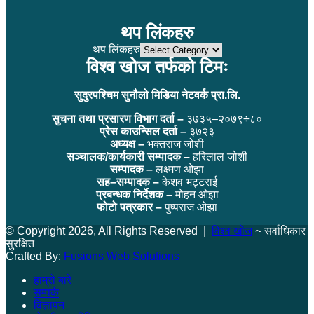
थप लिंकहरु
थप लिंकहरु
विश्व खोज तर्फको टिमः
सुदुरपश्चिम सुनौलो मिडिया नेटवर्क प्रा.लि.
सुचना तथा प्रसारण विभाग दर्ता –
३७३५–२०७९÷८०
प्रेस काउन्सिल दर्ता –
३७२३
अध्यक्ष –
भक्तराज जोशी
सञ्चालक/कार्यकारी सम्पादक –
हरिलाल जोशी
सम्पादक –
लक्ष्मण ओझा
सह–सम्पादक –
केशव भट्टराई
प्रबन्धक निर्देशक –
मोहन ओझा
फोटो पत्रकार –
पुष्पराज ओझा
© Copyright 2026, All Rights Reserved |
विश्व खोज
~ सर्वाधिकार
सुरक्षित
Crafted By:
Fusions Web Solutions
हाम्रो बारे
सम्पर्क
विज्ञापन