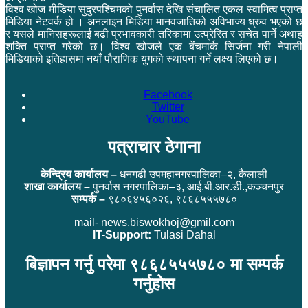
विश्व खोज मीडिया सुदुरपश्चिमको पुनर्वास देखि संचालित एकल स्वामित्व प्राप्त
मिडिया नेटवर्क हो । अनलाइन मिडिया मानवजातिको अविभाज्य ध्रुव भएको छ
र यसले मानिसहरूलाई बढी प्रभावकारी तरिकामा उत्प्रेरित र सचेत पार्ने अथाह
शक्ति प्राप्त गरेको छ। विश्व खोजले एक बेंचमार्क सिर्जना गरी नेपाली
मिडियाको इतिहासमा नयाँ पौराणिक युगको स्थापना गर्ने लक्ष्य लिएको छ।
Facebook
Twitter
YouTube
पत्राचार ठेगाना
केन्द्रिय कार्यालय –
धनगढी उपमहानगरपालिका–२, कैलाली
शाखा कार्यालय –
पुनर्वास नगरपालिका–३, आई.बी.आर.डी.,कञ्चनपुर
सम्पर्क –
९८०६४५६०२६, ९८६८५५५७८०
mail- news.biswokhoj@gmil.com
IT-Support:
Tulasi Dahal
बिज्ञापन गर्नु परेमा ९८६८५५५७८० मा सम्पर्क
गर्नुहोस