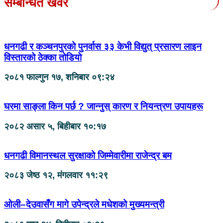
सम्बन्धित खवर
धनगढी र कञ्चनपुरको पुनर्वास ३३ केभी विद्युत् प्रसारण लाइन
विस्तारको ठेक्का तोडियो
२०८१ फाल्गुन १७, शनिबार ०९:२४
घरमा साङ्ला किन पर्छ ? जान्नुस् कारण र नियन्त्रण उपायहरू
२०८२ असार ५, बिहीबार १०:१७
धनगढी विमानस्थल सुरक्षाको जिम्मेवारीमा राजेन्द्र बम
२०८३ जेष्ठ १२, मंगलवार ११:२९
ओली–देउवासँग मागे उपेन्द्रले मधेशको मुख्यमन्त्री