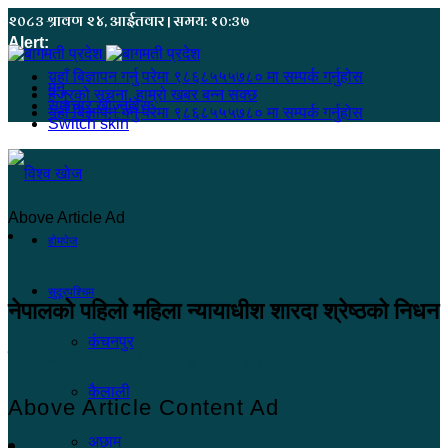
२०८३ श्रावण २४, आईतवार | समय: १०:३७
Alert:
यहाँ बिज्ञापन गर्नु परेमा ९८६८५५५७८० मा सम्पर्क गर्नुहोस
मेनू
हजुरको सूचना, हाम्रो खबर बन्न सक्छ
समाचार खोज्नुहोस्
यहाँ बिज्ञापन गर्नु परेमा ९८६८५५५७८० मा सम्पर्क गर्नुहोस
Switch skin
Above Article Ad
होमपेज
सुदूरपश्चिम
नेपालको पहिलो महिला न्यायाधीश शारदा श्रेष्ठको निधन
कंचनपुर
खोज सम्वाददाता
२०८१ फाल्गुन १६, शुक्रबार ०४:२०
कैलाली
Above Article Content Ad
अछाम