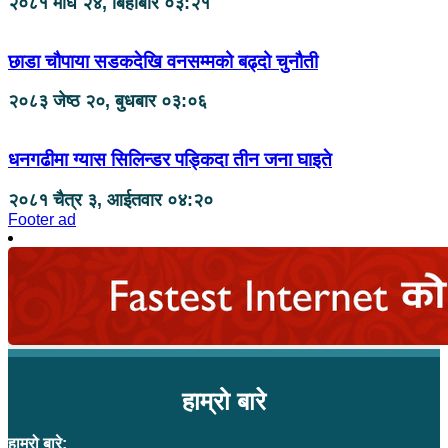
२०८१ माघ २४, बिहीबार ०३:२१
छाडा चौपाया सडकदेखि वनसम्मको बढ्दो चुनौती
२०८३ जेष्ठ २०, बुधबार ०३:०६
धनगढीमा ग्यास सिलिन्डर पड्किदा तीन जना घाइते
२०८१ चैत्र ३, आईतवार ०४:२०
Footer ad
हाम्रो बारे
हाम्रो बारे: