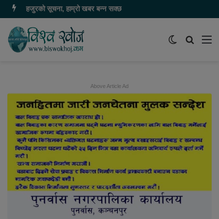
हजुरको सूचना, हाम्रो खबर बन्न सक्छ
Switch
समाचार
मेन
skin
खोज्नुहोस
Above Article Ad