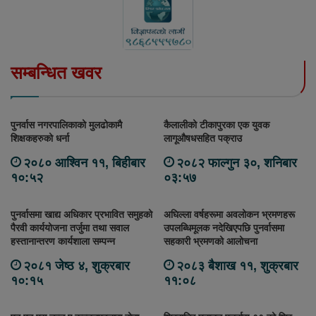
सम्बन्धित खवर
पुनर्वास नगरपालिकाको मुलढोकामै
कैलालीको टीकापुरका एक युवक
शिक्षकहरुको धर्ना
लागूऔषधसहित पक्राउ
२०८० आश्विन ११, बिहीबार
२०८२ फाल्गुन ३०, शनिबार
१०:५२
०३:५७
पुनर्वासमा खाद्य अधिकार प्रभावित समुहको
अघिल्ला वर्षहरूमा अवलोकन भ्रमणहरू
पैरवी कार्ययोजना तर्जुमा तथा सवाल
उपलब्धिमूलक नदेखिएपछि पुनर्वासमा
हस्तानान्तरण कार्यशाला सम्पन्न
सहकारी भ्रमणको आलोचना
२०८१ जेष्ठ ४, शुक्रबार
२०८३ बैशाख ११, शुक्रबार
१०:१५
११:०८