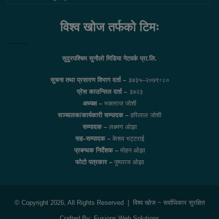
लिंकहरु
विश्व खोज तर्फको टिमः
सुदुरपश्चिम सुनौलो मिडिया नेटवर्क प्रा.लि.
सुचना तथा प्रसारण विभाग दर्ता –
३७३५–२०७९÷८०
प्रेस काउन्सिल दर्ता –
३७२३
अध्यक्ष –
भक्तराज जोशी
सञ्चालक/कार्यकारी सम्पादक –
हरिलाल जोशी
सम्पादक –
लक्ष्मण ओझा
सह–सम्पादक –
केशव भट्टराई
प्रबन्धक निर्देशक –
मोहन ओझा
फोटो पत्रकार –
पुष्पराज ओझा
© Copyright 2026, All Rights Reserved |
विश्व खोज
~ सर्वाधिकार सुरक्षित
Crafted By:
Fusions Web Solutions