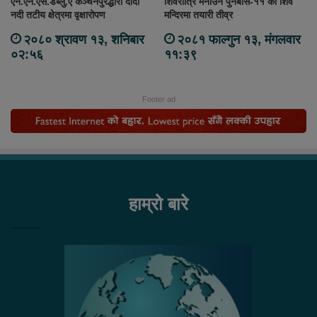
एन.एन.एस.डब्लु.ए कञ्चनपुरद्धारा दोदा
शिवरात्रि मनाउन पुनर्बास-११ को शिव
नदी तटीय क्षेत्रमा वृक्षारोपण
मन्दिरमा तयारी तीव्र
२०८० श्रावण १३, शनिबार
२०८१ फाल्गुन १३, मंगलवार
०२:५६
११:३९
Footer ad
हाम्रो बारे