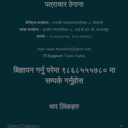
पत्राचार ठेगाना
केन्द्रिय कार्यालय –
धनगढी उपमहानगरपालिका–२, कैलाली
शाखा कार्यालय –
पुनर्वास नगरपालिका–३, आई.बी.आर.डी.,कञ्चनपुर
सम्पर्क –
९८०६४५६०२६, ९८६८५५५७८०
mail- news.biswokhoj@gmil.com
IT-Support:
Tulasi Dahal
बिज्ञापन गर्नु परेमा ९८६८५५५७८० मा
सम्पर्क गर्नुहोस
थप लिंकहरु
थप