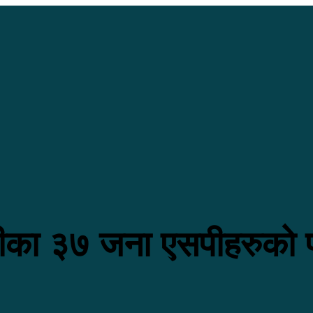
रीका ३७ जना एसपीहरुको