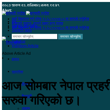
२०८३ श्रावण २३, शनिबार | समय: १२:४९
Alert:
यहाँ बिज्ञापन गर्नु परेमा ९८६८५५५७८० मा सम्पर्क गर्नुहोस
मेनू
हजुरको सूचना, हाम्रो खबर बन्न सक्छ
समाचार खोज्नुहोस्
यहाँ बिज्ञापन गर्नु परेमा ९८६८५५५७८० मा सम्पर्क गर्नुहोस
Switch skin
समाचार खोज्नुहोस्
Sidebar
Random Article
Above Article Ad
होमपेज
सुदूरपश्चिम
आज सोमबार नेपाल प्रह
कंचनपुर
सरुवा गरिएको छ।
कैलाली
अछाम