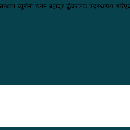
न्धान ब्यूरोमा रुगम बहादुर कुँवरलाई पदस्थापन गरि