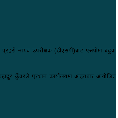
्रहरी नायव उपरीक्षक (डीएसपी)बाट एसपीमा बढुवा
तबहादुर कुँवरले प्रधान कार्यालयमा आइतबार आयोजित