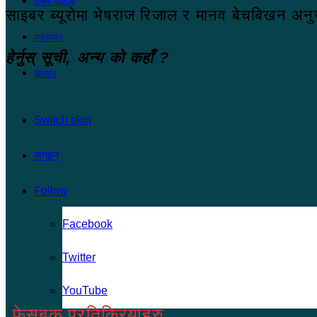
सूचना प्रविधि
साइबर ब्यूरोमा भेषराज रिजाल र मानव बेचबिखन अनुस
मनोरञ्जन
हेर्नुस् सूची, अन्य को कहाँ ?
खेलकुद
Switch skin
लगइन
Follow
Facebook
Twitter
YouTube
फेसबुक प्रतिक्रियाहरु