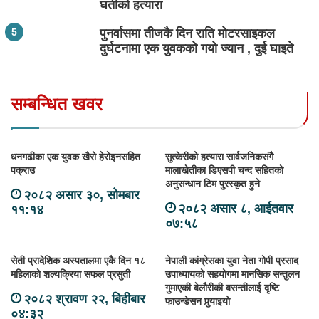
घर्तीको हत्यारा
पुनर्वासमा तीजकै दिन राति मोटरसाइकल
दुर्घटनामा एक युवकको गयो ज्यान , दुई घाइते
सम्बन्धित खवर
धनगढीका एक युवक खैरो हेरोइनसहित
सुत्केरीको हत्यारा सार्वजनिकसंगै
पक्राउ
मालाखेतीका डिएसपी चन्द सहितको
अनुसन्धान टिम पुरस्कृत हुने
२०८२ असार ३०, सोमबार
२०८२ असार ८, आईतवार
११:१४
०७:५८
सेती प्रादेशिक अस्पतालमा एकै दिन १८
नेपाली कांग्रेसका युवा नेता गोपी प्रसाद
महिलाको शल्यक्रिया सफल प्रसुती
उपाध्यायको सहयोगमा मानसिक सन्तुलन
गुमाएकी बेलौरीकी बसन्तीलाई दृष्टि
२०८२ श्रावण २२, बिहीबार
फाउन्डेसन पुर्‍याइयो
०४:३२