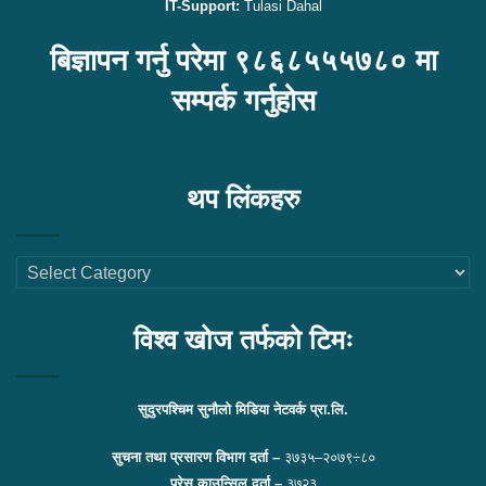
IT-Support:
Tulasi Dahal
बिज्ञापन गर्नु परेमा ९८६८५५५७८० मा
सम्पर्क गर्नुहोस
थप लिंकहरु
थप
लिंकहरु
विश्व खोज तर्फको टिमः
सुदुरपश्चिम सुनौलो मिडिया नेटवर्क प्रा.लि.
सुचना तथा प्रसारण विभाग दर्ता –
३७३५–२०७९÷८०
प्रेस काउन्सिल दर्ता –
३७२३