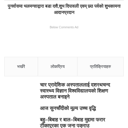
पुनर्वासमा भलमन्साद्वारा बडा दशै,शुभ दिपावली एवम् छठ पर्वको शुभकामना
आदानप्रदान
Below Comments Ad
भर्खरै
लोकप्रिय
प्रतिक्रियाहरु
चार प्रादेशिक अस्पताललाई दशरथचन्द
स्वास्थ्य विज्ञान विश्वविद्यालयको शिक्षण
अस्पताल बनाइने
आज सुनचाँदीको मूल्य उच्च वृद्धि
बहु–बिबाह र बाल–बिबाह मुद्दामा फरार
टीकापुरका एक जना पक्राउ