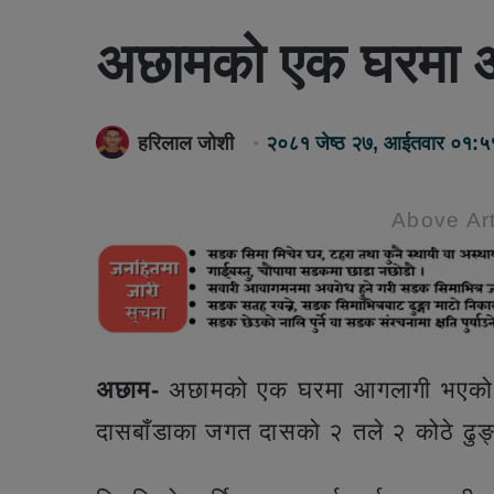
अछामको एक घरमा 
हरिलाल जोशी
२०८१ जेष्ठ २७, आईतवार ०१:५
Above Art
अछाम-
अछामको एक घरमा आगलागी भएको छ
दासबाँडाका जगत दासको २ तले २ कोठे ढुङ