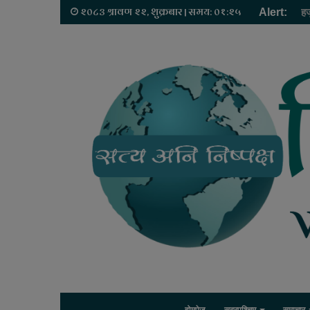
२०८३ श्रावण २२, शुक्रबार | समय: ०१:२५
Alert:
हज