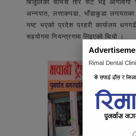
बिजुलिको सर्भिस तार सर्ट भई आगलागी
अन्नपात, लत्ताकपडा, भाँडाकुडा लगायत
नष्ट भएको प्रदेश प्रहरी कार्यालय धन
सहयोगमा नियन्त्रणमा लिइएको थियो ।
Advertiseme
Articl
Rimal Dental Clin