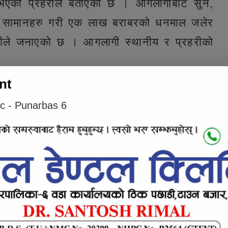
 भएको प्रहरीले बताएको छ । आगलागीबाट सुन,
का सामानहरु गरी एक लाख बराबरको धनमाल जलेर
गढीले जनाएको छ । आगलागी स्थानीय र प्रहरीको
nt
e inline ad #1
ic - Punarbas 6