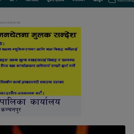
देश
जीवनशैली
सूचना प्रविधि
मनोरञ्जन
खेलकुद
Kanchanp
ove Article Ad