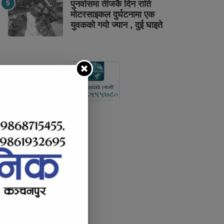
पुनर्वासमा तीजकै दिन राति
मोटरसाइकल दुर्घटनामा एक
युवकको गयो ज्यान , दुई घाइते