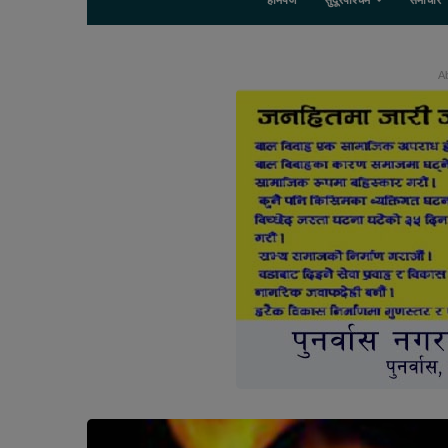
होमपेज
सुदूरपश्चिम
समाचार
Ab