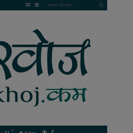
Random
Sidebar
समाचार
Article
खोज्नुहोस्
℃
31
लगइन
Switch