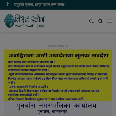
यहाँ बिज्ञापन गर्नु परेमा ९८६८५५५७८० मा सम्पर्क गर्नुहोस
Switch
समाचार
मेन
skin
खोज्नुहोस
Above Article Ad