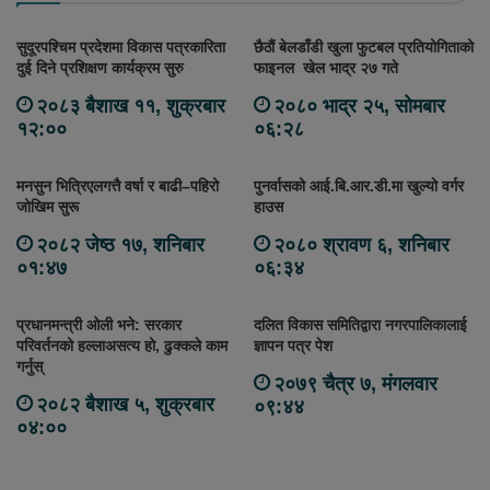
सुदूरपश्चिम प्रदेशमा विकास पत्रकारिता
छैठौं बेलडाँडी खुला फुटबल प्रतियोगिताको
दुई दिने प्रशिक्षण कार्यक्रम सुरु
फाइनल खेल भाद्र २७ गते
२०८३ बैशाख ११, शुक्रबार
२०८० भाद्र २५, सोमबार
१२:००
०६:२८
मनसुन भित्रिएलगत्तै वर्षा र बाढी–पहिरो
पुनर्वासको आई.बि.आर.डी.मा खुल्यो वर्गर
जोखिम सुरू
हाउस
२०८२ जेष्ठ १७, शनिबार
२०८० श्रावण ६, शनिबार
०१:४७
०६:३४
प्रधानमन्त्री ओली भने: सरकार
दलित विकास समितिद्वारा नगरपालिकालाई
परिवर्तनको हल्लाअसत्य हो, ढुक्कले काम
ज्ञापन पत्र पेश
गर्नुस्
२०७९ चैत्र ७, मंगलवार
२०८२ बैशाख ५, शुक्रबार
०९:४४
०४:००