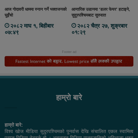
आज गोदावरी धाममा स्नान गर्ने भक्तजनको
आन्तरिक उडानमा ‘डलर फेयर’ हटाइने,
घुइँचो
सुदूरपश्चिमबाट सुरुवात
२०८२ माघ १, बिहीबार
२०८२ चैत्र २७, शुक्रबार
०७:४९
०१:२९
Footer ad
हाम्रो बारे
हाम्रो बारे:
विश्व खोज मीडिया सुदुरपश्चिमको पुनर्वास देखि संचालित एकल स्वामित्व
प्राप्त मिडिया नेटवर्क हो । अनलाइन मिडिया मानवजातिको अविभाज्य ध्रुव