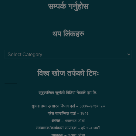
सम्पर्क गर्नुहोस
थप लिंकहरु
थप
लिंकहरु
विश्व खोज तर्फको टिमः
सुदुरपश्चिम सुनौलो मिडिया नेटवर्क प्रा.लि.
सुचना तथा प्रसारण विभाग दर्ता –
३७३५–२०७९÷८०
प्रेस काउन्सिल दर्ता –
३७२३
अध्यक्ष –
भक्तराज जोशी
सञ्चालक/कार्यकारी सम्पादक –
हरिलाल जोशी
सम्पादक –
लक्ष्मण ओझा