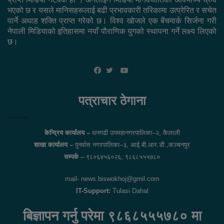
भएको छ र यसले मानिसहरूलाई बढी प्रभावकारी तरिकामा उत्प्रेरित र सचेत
पार्ने अथाह शक्ति प्राप्त गरेको छ। विश्व खोजले एक बेंचमार्क सिर्जना गरी
नेपाली मिडियाको इतिहासमा नयाँ पौराणिक युगको स्थापना गर्ने लक्ष्य लिएको
छ।
YouTube
Facebook
Twitter
पत्राचार ठेगाना
केन्द्रिय कार्यालय –
धनगढी उपमहानगरपालिका–२, कैलाली
शाखा कार्यालय –
पुनर्वास नगरपालिका–३, आई.बी.आर.डी.,कञ्चनपुर
सम्पर्क –
९८०६४५६०२६, ९८६८५५५७८०
mail- news.biswokhoj@gmil.com
IT-Support:
Tulasi Dahal
बिज्ञापन गर्नु परेमा ९८६८५५५७८० मा