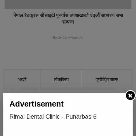
नेपाल रेडक्रस सोसाइटी पुनर्वास उपशाखाको २३औं साधारण सभा
सम्पन्न
Below Comments Ad
भर्खरै
लोकप्रिय
प्रतिक्रियाहरु
कैलालीमा एकैदिन तीन जना मृत फेला
Advertisement
कैलालीमा एकैदिन तीन जना मृत फेला
Rimal Dental Clinic - Punarbas 6
ट्याङ्करबाट पेट्रोल चोरी गरी बिक्री गर्ने सात
जना पक्राउ