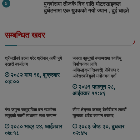
पुनर्वासमा तीजकै दिन राति मोटरसाइकल
दुर्घटनामा एक युवकको गयो ज्यान , दुई घाइते
सम्बन्धित खवर
श्रीमतीको हत्या गरेर श्रीमान् आफैं पुगे
जनता बहुमूखी क्याम्पसमा स्ववियु
प्रहरी कार्यालय
निर्वाचनका लागि
अखिल(क्रान्तिकारी),नेविसंघ र
२०८२ माघ १६, शुक्रबार
अनेरास्ववियुको मनोनयन दर्ता
०३:००
२०७९ फाल्गुन २८,
आईतवार ११:४९
गंगा जमुना सामुदायिक वन उपभोत्ता
सीमा क्षेत्रमा कडाइ बेलौरीबाट लाखौं
समुहको सातौं साधारण सभा सम्पन्न
मूल्यका अवैध सामान बरामद
२०८० भाद्र २४, आईतवार
२०८३ जेष्ठ २०, बुधबार
०७:१८
०२:४५