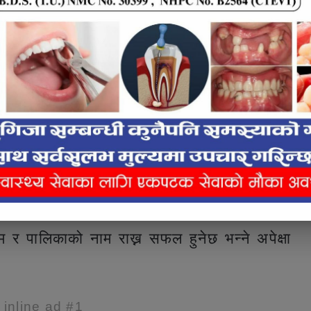
प्नुभयो, विकास होस वा खेल क्षेत्र कसैले पनि यसमा
लिका नगर प्रमुख तोय प्रसाद शर्माले राष्ट्रपति
देश हुँदै संघिय तह सम्म खेलको माध्यमबाट स्थानीय
 मद्दत मिल्ने बताउनुभयो ।
धन भित्र रहेर पनि विगतका बर्षहरूमा हाम्रो
ा, प्रदेश र राष्ट्रीय स्तर समेत आफ्नो प्रतिभा
तियोगिताबाट छनौट भएका खेलाडी विद्यार्थीहरुले
ाम र पालिकाको नाम राख्न सफल हुनेछ भन्ने अपेक्षा
e inline ad #1