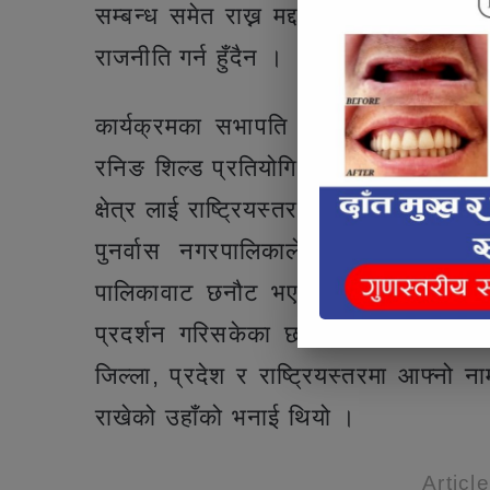
सम्बन्ध समेत राख्न मद्दत पुग्दछ उहाँले थ
राजनीति गर्न हुँदैन ।
कार्यक्रमका सभापति तथा पुनर्वास नगरपा
रनिङ शिल्ड प्रतियोगिता स्थानीय तह , प्र
क्षेत्र लाई राष्ट्रियस्तरसम्म परिचित गराउन
पुनर्वास नगरपालिकाले सिमित श्रोत सा
पालिकावाट छनौट भएका खेलाडीहरुले जिल्ल
प्रदर्शन गरिसकेका छन। यस वर्ष पनि प्र
जिल्ला, प्रदेश र राष्ट्रियस्तरमा आफ्नो न
राखेको उहाँको भनाई थियो ।
Articl