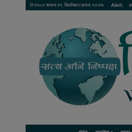
२०८३ श्रावण २१, बिहीबार | समय: १०:०७
Alert:
ह