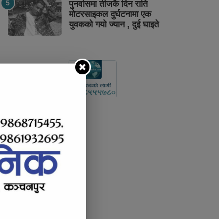
पुनर्वासमा तीजकै दिन राति
मोटरसाइकल दुर्घटनामा एक
युवकको गयो ज्यान , दुई घाइते