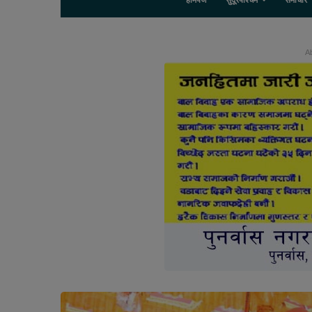
होमपेज
सुदूरपश्चिम
समाचार
Ab