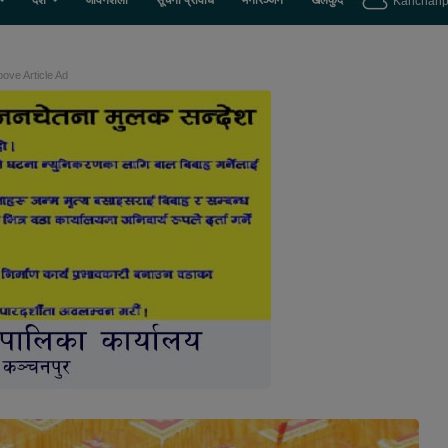
देश
जीवनशैली
सूचना प्रविधि
मनोरञ्जन
खेलकुद
Kanchanp
ove Article Ad