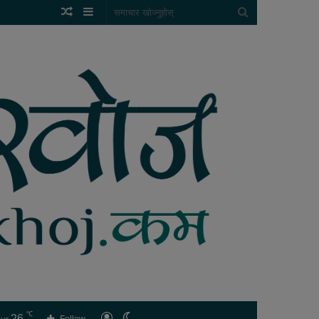
Random
Sidebar
समाचार
Article
खोज्नुहोस्
℃
26
लगइन
Switch