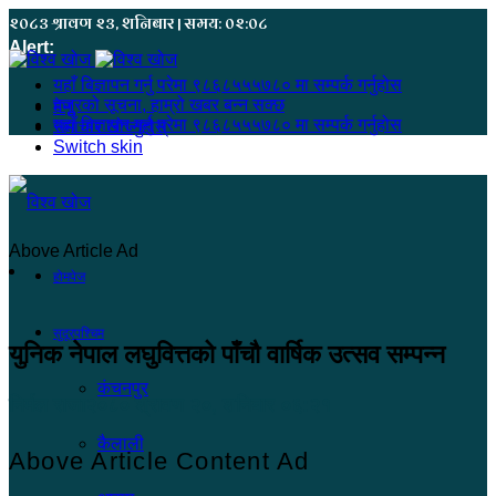
२०८३ श्रावण २३, शनिबार | समय: ०२:०८
Alert:
यहाँ बिज्ञापन गर्नु परेमा ९८६८५५५७८० मा सम्पर्क गर्नुहोस
हजुरको सूचना, हाम्रो खबर बन्न सक्छ
मेनू
यहाँ बिज्ञापन गर्नु परेमा ९८६८५५५७८० मा सम्पर्क गर्नुहोस
समाचार खोज्नुहोस्
Switch skin
Above Article Ad
होमपेज
सुदूरपश्चिम
युनिक नेपाल लघुवित्तको पाँचौ वार्षिक उत्सव सम्पन्न
कंचनपुर
निर्मल राजा
२०८० श्रावण २०, शनिबार ०६:२१
कैलाली
Above Article Content Ad