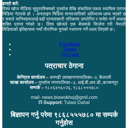
हाम्रो बारे:
विश्व खोज मीडिया सुदुरपश्चिमको पुनर्वास देखि संचालित एकल स्वामित्व प्राप्त
मिडिया नेटवर्क हो । अनलाइन मिडिया मानवजातिको अविभाज्य ध्रुव भएको छ
र यसले मानिसहरूलाई बढी प्रभावकारी तरिकामा उत्प्रेरित र सचेत पार्ने अथाह
शक्ति प्राप्त गरेको छ। विश्व खोजले एक बेंचमार्क सिर्जना गरी नेपाली
मिडियाको इतिहासमा नयाँ पौराणिक युगको स्थापना गर्ने लक्ष्य लिएको छ।
Facebook
Twitter
YouTube
पत्राचार ठेगाना
केन्द्रिय कार्यालय –
धनगढी उपमहानगरपालिका–२, कैलाली
शाखा कार्यालय –
पुनर्वास नगरपालिका–३, आई.बी.आर.डी.,कञ्चनपुर
सम्पर्क –
९८०६४५६०२६, ९८६८५५५७८०
mail- news.biswokhoj@gmil.com
IT-Support:
Tulasi Dahal
बिज्ञापन गर्नु परेमा ९८६८५५५७८० मा सम्पर्क
गर्नुहोस