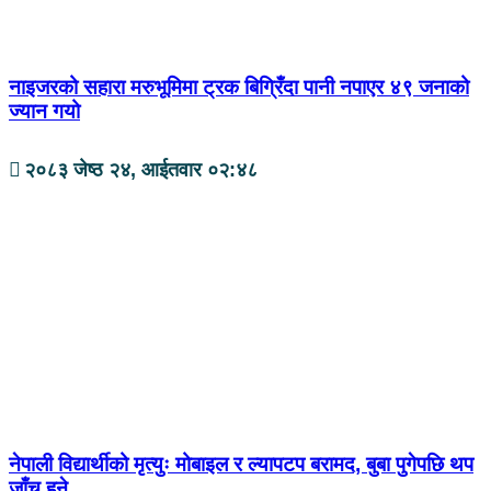
नाइजरको सहारा मरुभूमिमा ट्रक बिग्रिँदा पानी नपाएर ४९ जनाको
ज्यान गयो
२०८३ जेष्ठ २४, आईतवार ०२:४८
नेपाली विद्यार्थीको मृत्युः मोबाइल र ल्यापटप बरामद, बुबा पुगेपछि थप
जाँच हुने