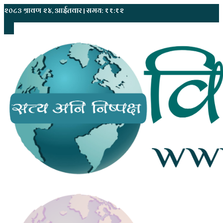
२०८३ श्रावण २४, आईतवार | समय: ११:१२