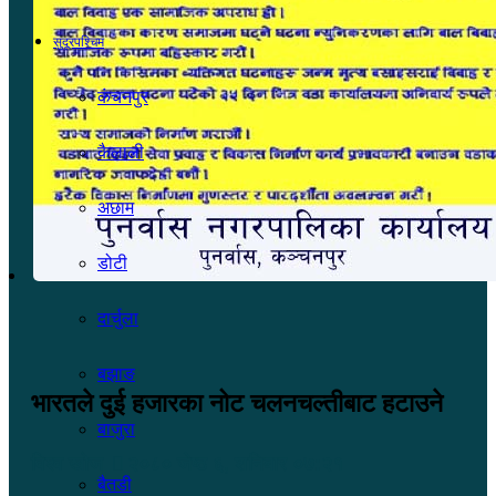
सुदूरपश्चिम
कंचनपुर
कैलाली
अछाम
डोटी
दार्चुला
बझाङ
भारतले दुई हजारका नोट चलनचल्तीबाट हटाउने
बाजुरा
विश्व खोज
२०८० जेष्ठ ६, शनिबार ०७:२१
बैतडी