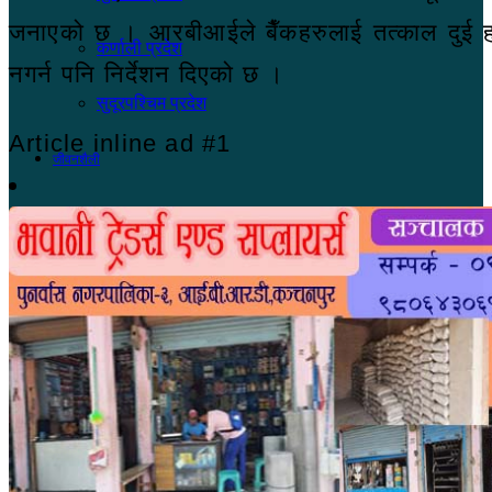
जनाएको छ । आरबीआईले बैँकहरुलाई तत्काल दुई ह
कर्णाली प्रदेश
नगर्न पनि निर्देशन दिएको छ ।
सुदूरपश्चिम प्रदेश
Article inline ad #1
जीवनशैली
सूचना प्रविधि
मनोरञ्जन
खेलकुद
Switch skin
लगइन