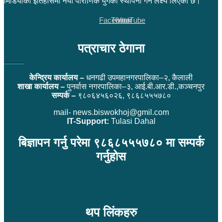
मिडियाको इतिहासमा नयाँ पौराणिक युगको स्थापना गर्ने लक्ष्य लिएको छ।
Facebook
Twitter
YouTube
पत्राचार ठेगाना
केन्द्रिय कार्यालय –
धनगढी उपमहानगरपालिका–२, कैलाली
शाखा कार्यालय –
पुनर्वास नगरपालिका–३, आई.बी.आर.डी.,कञ्चनपुर
सम्पर्क –
९८०६४५६०२६, ९८६८५५५७८०
mail- news.biswokhoj@gmil.com
IT-Support:
Tulasi Dahal
बिज्ञापन गर्नु परेमा ९८६८५५५७८० मा सम्पर्क
गर्नुहोस
थप लिंकहरु