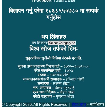
IT-Support:
Tulasi Dahal
बिज्ञापन गर्नु परेमा ९८६८५५५७८० मा सम्पर्क
गर्नुहोस
थप लिंकहरु
थप लिंकहरु
विश्व खोज तर्फको टिमः
सुदुरपश्चिम सुनौलो मिडिया नेटवर्क प्रा.लि.
सुचना तथा प्रसारण विभाग दर्ता –
३७३५–२०७९÷८०
प्रेस काउन्सिल दर्ता –
३७२३
अध्यक्ष –
भक्तराज जोशी
सञ्चालक/कार्यकारी सम्पादक –
हरिलाल जोशी
सम्पादक –
लक्ष्मण ओझा
सह–सम्पादक –
केशव भट्टराई
प्रबन्धक निर्देशक –
मोहन ओझा
फोटो पत्रकार –
पुष्पराज ओझा
© Copyright 2026, All Rights Reserved |
विश्व खोज
~ सर्वाधिकार