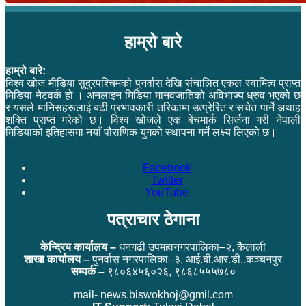
हाम्रो बारे
हाम्रो बारे:
विश्व खोज मीडिया सुदुरपश्चिमको पुनर्वास देखि संचालित एकल स्वामित्व प्राप्त
मिडिया नेटवर्क हो । अनलाइन मिडिया मानवजातिको अविभाज्य ध्रुव भएको छ
र यसले मानिसहरूलाई बढी प्रभावकारी तरिकामा उत्प्रेरित र सचेत पार्ने अथाह
शक्ति प्राप्त गरेको छ। विश्व खोजले एक बेंचमार्क सिर्जना गरी नेपाली
मिडियाको इतिहासमा नयाँ पौराणिक युगको स्थापना गर्ने लक्ष्य लिएको छ।
Facebook
Twitter
YouTube
पत्राचार ठेगाना
केन्द्रिय कार्यालय –
धनगढी उपमहानगरपालिका–२, कैलाली
शाखा कार्यालय –
पुनर्वास नगरपालिका–३, आई.बी.आर.डी.,कञ्चनपुर
सम्पर्क –
९८०६४५६०२६, ९८६८५५५७८०
mail- news.biswokhoj@gmil.com