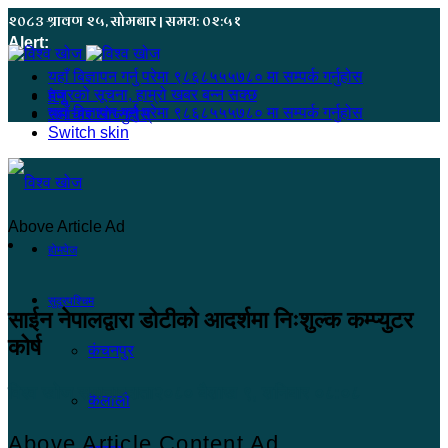
२०८३ श्रावण २५, सोमबार | समय: ०२:५१
Alert:
यहाँ बिज्ञापन गर्नु परेमा ९८६८५५५७८० मा सम्पर्क गर्नुहोस
हजुरको सूचना, हाम्रो खबर बन्न सक्छ
मेनू
यहाँ बिज्ञापन गर्नु परेमा ९८६८५५५७८० मा सम्पर्क गर्नुहोस
समाचार खोज्नुहोस्
Switch skin
Above Article Ad
होमपेज
सुदूरपश्चिम
साईन नेपालद्वारा डोटीको आदर्शमा निःशुल्क कम्प्युटर
कोर्ष
कंचनपुर
विश्व खोज समाचारदाता
२०८० बैशाख ९, शनिबार ०८:०८
कैलाली
Above Article Content Ad