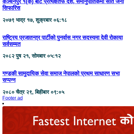
कञ्चनपुर १(क) बाट प्रत्यक्षतर्फ दश, समानुपातिकमा सात जना
सिफारिस
२०७९ भाद्र १७, शुक्रबार ०६:१८
राष्ट्रिय प्रजातन्त्र पार्टीको पुनर्वास नगर सदस्यमा देवी रोकाया
सर्वसम्मत
२०८२ पुष २१, सोमबार ०५:१२
गण्डकी सामुदायिक सेवा समाज नेपालको प्रथम साधारण सभा
सप्पन्न
२०८० चैत्र २९, बिहीबार ०९:०५
Footer ad