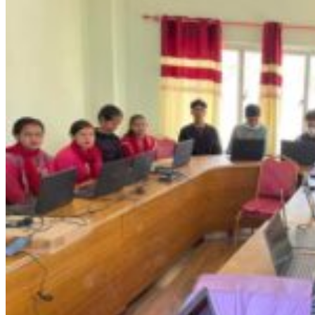
℃
Kanchanpur
33