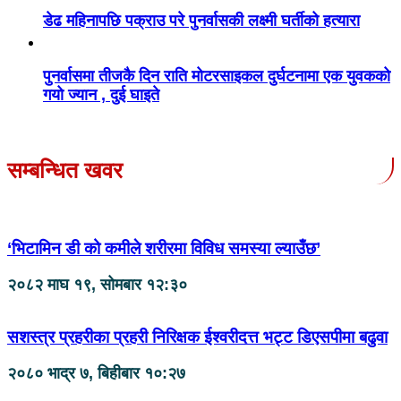
डेढ महिनापछि पक्राउ परे पुनर्वासकी लक्ष्मी घर्तीको हत्यारा
पुनर्वासमा तीजकै दिन राति मोटरसाइकल दुर्घटनामा एक युवकको
गयो ज्यान , दुई घाइते
सम्बन्धित खवर
‘भिटामिन डी को कमीले शरीरमा विविध समस्या ल्याउँछ’
२०८२ माघ १९, सोमबार १२:३०
सशस्त्र प्रहरीका प्रहरी निरिक्षक ईश्वरीदत्त भट्ट डिएसपीमा बढुवा
२०८० भाद्र ७, बिहीबार १०:२७