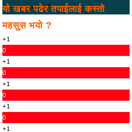
℃
यो खबर पढेर तपाईलाई कस्तो
Kanchanpur
29
महसुस भयो ?
+1
0
+1
0
+1
0
+1
0
+1