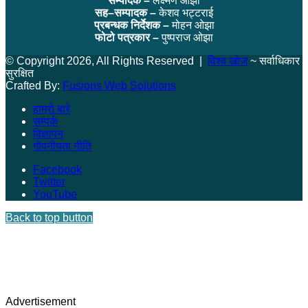
सम्पादक –
लक्ष्मण ओझा
सह–सम्पादक –
केशव भट्टराई
प्रबन्धक निर्देशक –
मोहन ओझा
फोटो पत्रकार –
पुष्पराज ओझा
© Copyright 2026, All Rights Reserved |
विश्व खोज
~ सर्वाधिकार
सुरक्षित
Crafted By:
Fusions Web Solutions
हाम्रो बारे
सम्पर्क
विज्ञापन
गोपनीयता नीति
Facebook
Twitter
YouTube
Back to top button
Advertisement