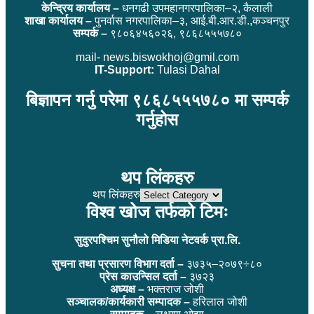
केन्द्रिय कार्यालय –
धनगढी उपमहानगरपालिका–२, कैलाली
शाखा कार्यालय –
पुनर्वास नगरपालिका–३, आई.बी.आर.डी.,कञ्चनपुर
सम्पर्क –
९८०६४५६०२६, ९८६८५५५७८०
mail- news.biswokhoj@gmil.com
IT-Support:
Tulasi Dahal
बिज्ञापन गर्नु परेमा ९८६८५५५७८० मा सम्पर्क
गर्नुहोस
थप लिंकहरु
थप लिंकहरु
विश्व खोज तर्फको टिमः
सुदुरपश्चिम सुनौलो मिडिया नेटवर्क प्रा.लि.
सुचना तथा प्रसारण विभाग दर्ता –
३७३५–२०७९÷८०
प्रेस काउन्सिल दर्ता –
३७२३
अध्यक्ष –
भक्तराज जोशी
सञ्चालक/कार्यकारी सम्पादक –
हरिलाल जोशी