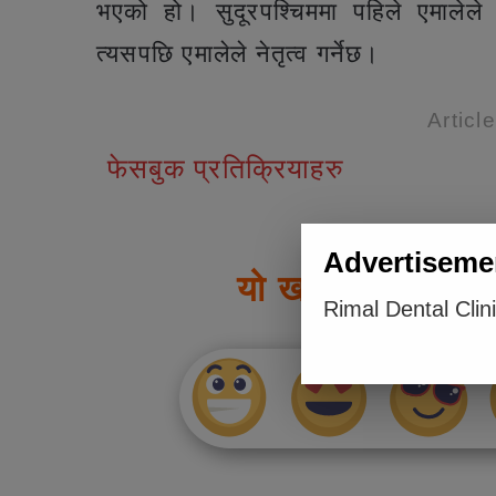
भएको हो। सुदूरपश्चिममा पहिले एमालेले 
त्यसपछि एमालेले नेतृत्व गर्नेछ।
Articl
फेसबुक प्रतिक्रियाहरु
Advertiseme
यो खबर पढेर तपाई
Rimal Dental Clin