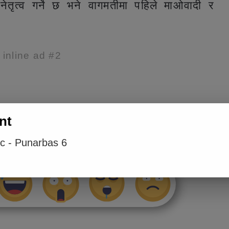
नेतृत्व गर्ने छ भने वागमतीमा पहिले माओवादी र
e inline ad #2
nt
लाई कस्तो महसुस भयो ?
ic - Punarbas 6