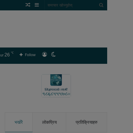
Random
Sidebar
समाचार
Article
खोज्नुहोस्
℃
26
लगइन
Switch
Follow
ur
skin
भर्खरै
लोकप्रिय
प्रतिक्रियाहरु