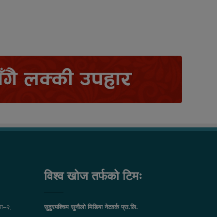
विश्व खोज तर्फको टिमः
ा–२,
सुदुरपश्चिम सुनौलो मिडिया नेटवर्क प्रा.लि.