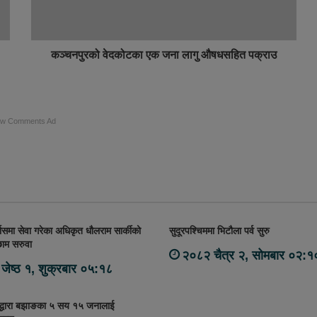
कञ्चनपुरको वेदकोटका एक जना लागु औषधसहित पक्राउ
ow Comments Ad
्वासमा सेवा गरेका अधिकृत धौलराम सार्कीको
सुदूरपश्चिममा भिटौला पर्व सुरु
छाम सरुवा
२०८२ चैत्र २, सोमबार ०२:१
जेष्ठ १, शुक्रबार ०५:१८
द्धारा बझाङका ५ सय १५ जनालाई