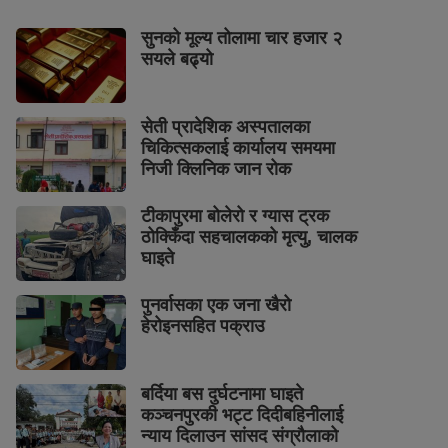
सुनको मूल्य तोलामा चार हजार २
सयले बढ्यो
सेती प्रादेशिक अस्पतालका
चिकित्सकलाई कार्यालय समयमा
निजी क्लिनिक जान रोक
टीकापुरमा बोलेरो र ग्यास ट्रक
ठोक्किँदा सहचालकको मृत्यु, चालक
घाइते
पुनर्वासका एक जना खैरो
हेरोइनसहित पक्राउ
बर्दिया बस दुर्घटनामा घाइते
कञ्चनपुरकी भट्ट दिदीबहिनीलाई
न्याय दिलाउन सांसद संग्रौलाको