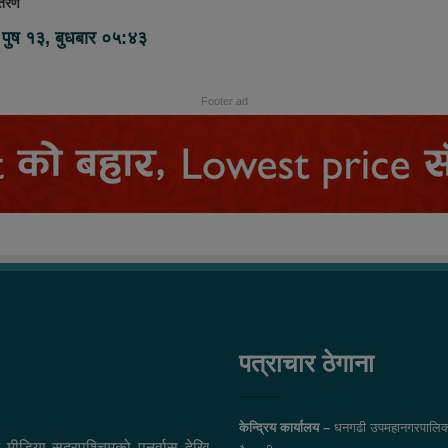
ितरण
पुष १३, बुधबार ०५:४३
Footer ad
पत्राचार ठेगाना
केन्द्रिय कार्यालय –
धनगढी उपमहानगरपालिक
 मीडिया सुदुरपश्चिमको पुनर्वास देखि