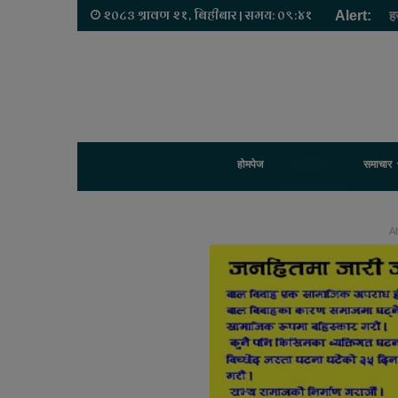
२०८३ श्रावण २१, बिहीबार | समय: ०९:४१
Alert:
ह
होमपेज
सुदूरपश्चिम
समाचार
Ab