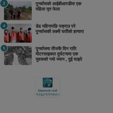
पुनर्वासको आईबीआरडीमा एक
महिला मृत फेला
डेढ महिनापछि पक्राउ परे
पुनर्वासकी लक्ष्मी घर्तीको हत्यारा
पुनर्वासमा तीजकै दिन राति
मोटरसाइकल दुर्घटनामा एक
युवकको गयो ज्यान , दुई घाइते