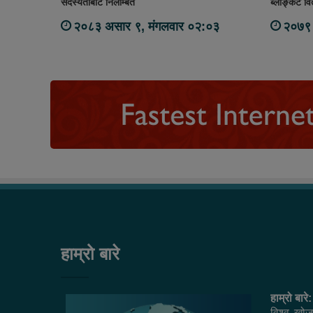
सदस्यताबाट निलम्बित
ब्लाङ्केट व
२०८३ असार ९, मंगलवार ०२:०३
२०७९ 
हाम्रो बारे
हाम्रो बारे:
विश्व खोज