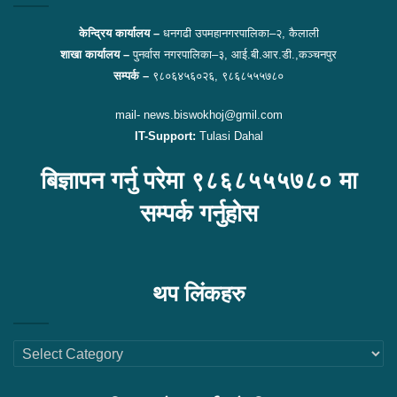
केन्द्रिय कार्यालय –
धनगढी उपमहानगरपालिका–२, कैलाली
शाखा कार्यालय –
पुनर्वास नगरपालिका–३, आई.बी.आर.डी.,कञ्चनपुर
सम्पर्क –
९८०६४५६०२६, ९८६८५५५७८०
mail- news.biswokhoj@gmil.com
IT-Support:
Tulasi Dahal
बिज्ञापन गर्नु परेमा ९८६८५५५७८० मा
सम्पर्क गर्नुहोस
थप लिंकहरु
थप
लिंकहरु