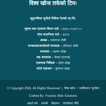
विश्व खोज तर्फको टिमः
सुदुरपश्चिम सुनौलो मिडिया नेटवर्क प्रा.लि.
सुचना तथा प्रसारण विभाग दर्ता –
३७३५–२०७९÷८०
प्रेस काउन्सिल दर्ता –
३७२३
अध्यक्ष –
भक्तराज जोशी
सञ्चालक/कार्यकारी सम्पादक –
हरिलाल जोशी
सम्पादक –
लक्ष्मण ओझा
सह–सम्पादक –
केशव भट्टराई
प्रबन्धक निर्देशक –
मोहन ओझा
फोटो पत्रकार –
पुष्पराज ओझा
© Copyright 2026, All Rights Reserved |
विश्व खोज
~ सर्वाधिकार सुरक्षित
Crafted By:
Fusions Web Solutions
हाम्रो बारे
सम्पर्क
विज्ञापन
गोपनीयता नीति