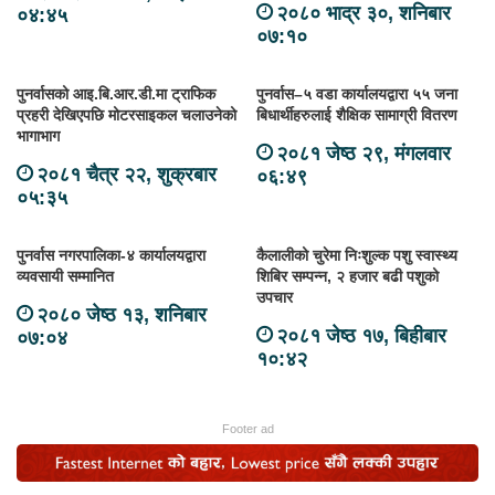
२०८० भाद्र ३०, शनिबार
०४:४५
०७:१०
पुनर्वासको आइ.बि.आर.डी.मा ट्राफिक
पुनर्वास–५ वडा कार्यालयद्वारा ५५ जना
प्रहरी देखिएपछि मोटरसाइकल चलाउनेको
बिधार्थीहरुलाई शैक्षिक सामाग्री वितरण
भागाभाग
२०८१ जेष्ठ २९, मंगलवार
२०८१ चैत्र २२, शुक्रबार
०६:४९
०५:३५
पुनर्वास नगरपालिका-४ कार्यालयद्वारा
कैलालीको चुरेमा निःशुल्क पशु स्वास्थ्य
व्यवसायी सम्मानित
शिबिर सम्पन्न, २ हजार बढी पशुको
उपचार
२०८० जेष्ठ १३, शनिबार
२०८१ जेष्ठ १७, बिहीबार
०७:०४
१०:४२
Footer ad