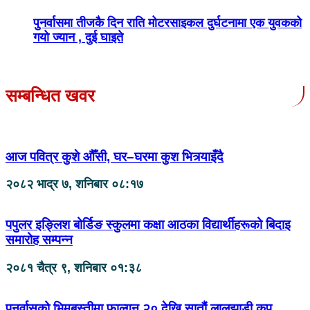
पुनर्वासमा तीजकै दिन राति मोटरसाइकल दुर्घटनामा एक युवकको
गयो ज्यान , दुई घाइते
सम्बन्धित खवर
आज पवित्र कुशे औँसी, घर–घरमा कुश भित्र्याइँदै
२०८२ भाद्र ७, शनिबार ०८:१७
पपुलर इङ्लिश बोर्डिङ स्कुलमा कक्षा आठका विद्यार्थीहरूको बिदाइ
समारोह सम्पन्न
२०८१ चैत्र ९, शनिबार ०१:३८
पुनर्वासको भिमबस्तीमा फाल्गुन २० देखि सातौं लालझाडी कप