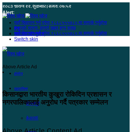
२०८३ श्रावण २२, शुक्रबार | समय: ०७:५२
Alert:
यहाँ बिज्ञापन गर्नु परेमा ९८६८५५५७८० मा सम्पर्क गर्नुहोस
हजुरको सूचना, हाम्रो खबर बन्न सक्छ
मेनू
यहाँ बिज्ञापन गर्नु परेमा ९८६८५५५७८० मा सम्पर्क गर्नुहोस
समाचार खोज्नुहोस्
Switch skin
Above Article Ad
होमपेज
सुदूरपश्चिम
किसानद्वारा भारतीय कुखुरा रोकिदिन प्रशासन र
नगरपालिकालाई अनुरोध गर्दै पत्रकार सम्मेलन
कंचनपुर
विश्व खोज
२०७९ मंसिर १९, सोमबार ०७:२४
कैलाली
Above Article Content Ad