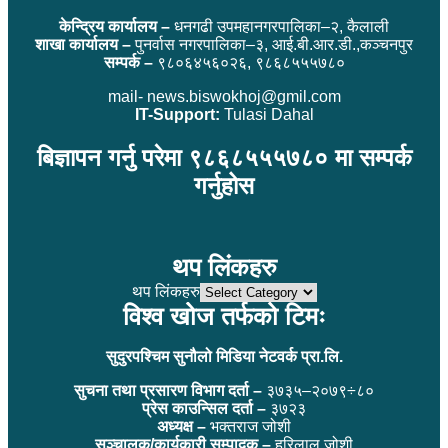
केन्द्रिय कार्यालय –
धनगढी उपमहानगरपालिका–२, कैलाली
शाखा कार्यालय –
पुनर्वास नगरपालिका–३, आई.बी.आर.डी.,कञ्चनपुर
सम्पर्क –
९८०६४५६०२६, ९८६८५५५७८०
mail- news.biswokhoj@gmil.com
IT-Support:
Tulasi Dahal
बिज्ञापन गर्नु परेमा ९८६८५५५७८० मा सम्पर्क
गर्नुहोस
थप लिंकहरु
थप लिंकहरु
विश्व खोज तर्फको टिमः
सुदुरपश्चिम सुनौलो मिडिया नेटवर्क प्रा.लि.
सुचना तथा प्रसारण विभाग दर्ता –
३७३५–२०७९÷८०
प्रेस काउन्सिल दर्ता –
३७२३
अध्यक्ष –
भक्तराज जोशी
सञ्चालक/कार्यकारी सम्पादक –
हरिलाल जोशी