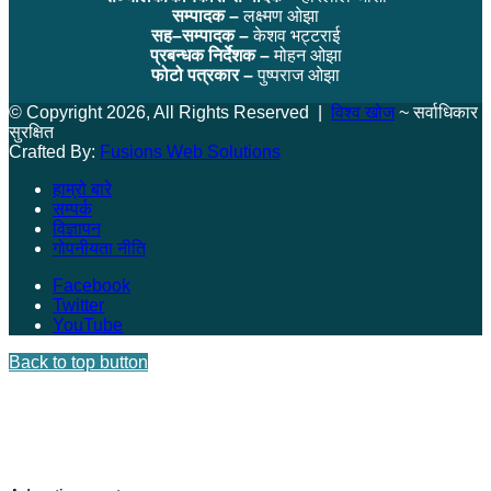
सम्पादक –
लक्ष्मण ओझा
सह–सम्पादक –
केशव भट्टराई
प्रबन्धक निर्देशक –
मोहन ओझा
फोटो पत्रकार –
पुष्पराज ओझा
© Copyright 2026, All Rights Reserved |
विश्व खोज
~ सर्वाधिकार
सुरक्षित
Crafted By:
Fusions Web Solutions
हाम्रो बारे
सम्पर्क
विज्ञापन
गोपनीयता नीति
Facebook
Twitter
YouTube
Back to top button