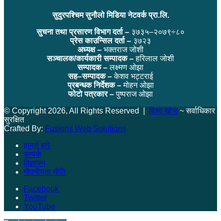
सुदुरपश्चिम सुनौलो मिडिया नेटवर्क प्रा.लि.
सुचना तथा प्रसारण विभाग दर्ता –
३७३५–२०७९÷८०
प्रेस काउन्सिल दर्ता –
३७२३
अध्यक्ष –
भक्तराज जोशी
सञ्चालक/कार्यकारी सम्पादक –
हरिलाल जोशी
सम्पादक –
लक्ष्मण ओझा
सह–सम्पादक –
केशव भट्टराई
प्रबन्धक निर्देशक –
मोहन ओझा
फोटो पत्रकार –
पुष्पराज ओझा
© Copyright 2026, All Rights Reserved |
विश्व खोज
~ सर्वाधिकार
सुरक्षित
Crafted By:
Fusions Web Solutions
हाम्रो बारे
सम्पर्क
विज्ञापन
गोपनीयता नीति
Facebook
Twitter
YouTube