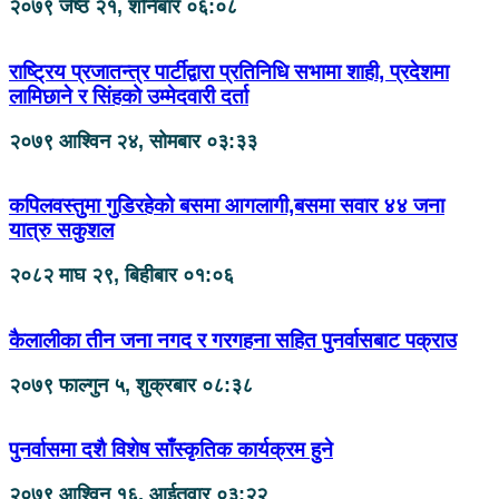
२०७९ जेष्ठ २१, शनिबार ०६:०८
राष्ट्रिय प्रजातन्त्र पार्टीद्वारा प्रतिनिधि सभामा शाही, प्रदेशमा
लामिछाने र सिंहको उम्मेदवारी दर्ता
२०७९ आश्विन २४, सोमबार ०३:३३
कपिलवस्तुमा गुडिरहेको बसमा आगलागी,बसमा सवार ४४ जना
यात्रु सकुशल
२०८२ माघ २९, बिहीबार ०१:०६
कैलालीका तीन जना नगद र गरगहना सहित पुनर्वासबाट पक्राउ
२०७९ फाल्गुन ५, शुक्रबार ०८:३८
पुनर्वासमा दशै विशेष साँस्कृतिक कार्यक्रम हुने
२०७९ आश्विन १६, आईतवार ०३:२२