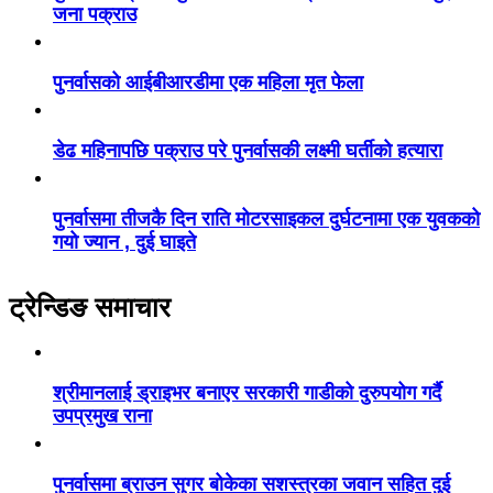
जना पक्राउ
पुनर्वासको आईबीआरडीमा एक महिला मृत फेला
डेढ महिनापछि पक्राउ परे पुनर्वासकी लक्ष्मी घर्तीको हत्यारा
पुनर्वासमा तीजकै दिन राति मोटरसाइकल दुर्घटनामा एक युवकको
गयो ज्यान , दुई घाइते
ट्रेन्डिङ समाचार
श्रीमानलाई ड्राइभर बनाएर सरकारी गाडीको दुरुपयोग गर्दै
उपप्रमुख राना
पुनर्वासमा ब्राउन सुगर बोकेका सशस्त्रका जवान सहित दुई