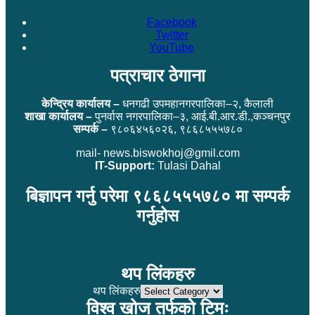
Facebook
Twitter
YouTube
पत्राचार ठेगाना
केन्द्रिय कार्यालय –
धनगढी उपमहानगरपालिका–२, कैलाली
शाखा कार्यालय –
पुनर्वास नगरपालिका–३, आई.बी.आर.डी.,कञ्चनपुर
सम्पर्क –
९८०६४५६०२६, ९८६८५५५७८०
mail- news.biswokhoj@gmil.com
IT-Support:
Tulasi Dahal
बिज्ञापन गर्नु परेमा ९८६८५५५७८० मा सम्पर्क
गर्नुहोस
थप लिंकहरु
थप लिंकहरु
विश्व खोज तर्फको टिमः