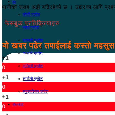
देश
पानीको सतह अझै बढिरहेको छ । उद्दारका लागि प्रह
कोशी प्रदेश
फेसबुक प्रतिक्रियाहरु
मधेश प्रदेश
बागमती प्रदेश
यो खबर पढेर तपाईलाई कस्तो महसु
गण्डकी प्रदेश
+1
लुम्बिनी प्रदेश
0
+1
कर्णाली प्रदेश
0
सुदूरपश्चिम प्रदेश
+1
जीवनशैली
0