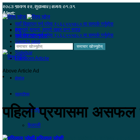
२०८३ श्रावण २२, शुक्रबार | समय: ०९:३९
Alert:
यहाँ बिज्ञापन गर्नु परेमा ९८६८५५५७८० मा सम्पर्क गर्नुहोस
हजुरको सूचना, हाम्रो खबर बन्न सक्छ
मेनू
यहाँ बिज्ञापन गर्नु परेमा ९८६८५५५७८० मा सम्पर्क गर्नुहोस
समाचार खोज्नुहोस्
Switch skin
समाचार खोज्नुहोस्
Sidebar
Random Article
Above Article Ad
होमपेज
सुदूरपश्चिम
पहिलो प्रयासमा असफल भयो
कंचनपुर
कैलाली
हरिलाल जोशी
२०७९ आश्विन १, शनिबार ०२:०९