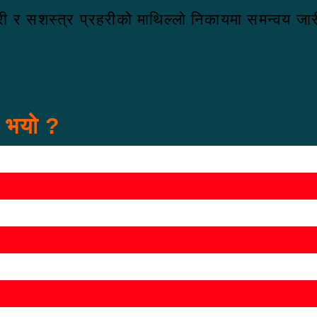
री र सशस्त्र प्रहरीको माथिल्लो निकायमा समन्वय ज
स भयो ?