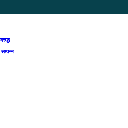
रुद्ध
सम्पन्न