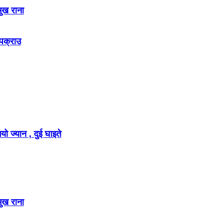
मुख राना
 पक्राउ
ो ज्यान , दुई घाइते
मुख राना