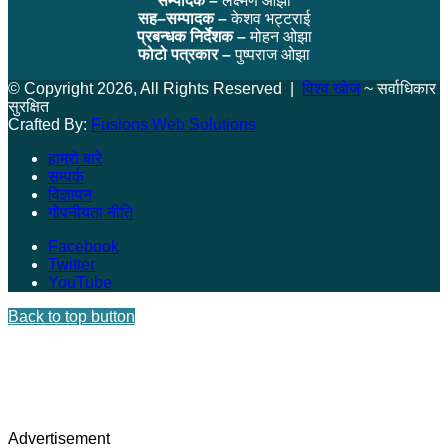
सम्पादक –
लक्ष्मण ओझा
सह–सम्पादक –
केशव भट्टराई
प्रबन्धक निर्देशक –
मोहन ओझा
फोटो पत्रकार –
पुष्पराज ओझा
© Copyright 2026, All Rights Reserved |
विश्व खोज
~ सर्वाधिकार
सुरक्षित
Crafted By:
Fusions Web Solutions
हाम्रो बारे
सम्पर्क
विज्ञापन
गोपनीयता नीति
Facebook
Twitter
YouTube
Back to top button
Advertisement