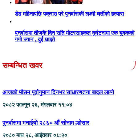
डेढ महिनापछि पक्राउ परे पुनर्वासकी लक्ष्मी घर्तीको हत्यारा
पुनर्वासमा तीजकै दिन राति मोटरसाइकल दुर्घटनामा एक युवकको
गयो ज्यान , दुई घाइते
सम्बन्धित खवर
आजको मौसम पूर्वानुमान दिनभर साधारणतया बादल लाग्ने
२०८२ फाल्गुन २६, मंगलवार ११:०४
पुनर्वासमा मनाईयो २८६० औं सोनाम ल्होसार
२०८० माघ २८, आईतवार ०८:२०