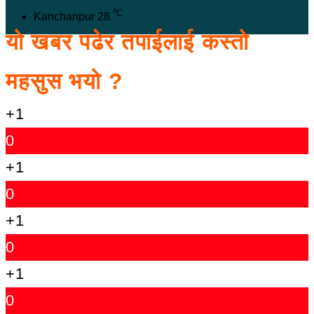
℃
Kanchanpur
28
यो खबर पढेर तपाईलाई कस्तो
महसुस भयो ?
+1
0
+1
0
+1
0
+1
0