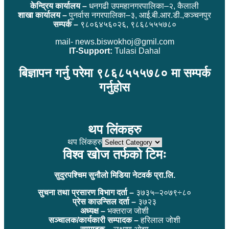
केन्द्रिय कार्यालय –
धनगढी उपमहानगरपालिका–२, कैलाली
शाखा कार्यालय –
पुनर्वास नगरपालिका–३, आई.बी.आर.डी.,कञ्चनपुर
सम्पर्क –
९८०६४५६०२६, ९८६८५५५७८०
mail- news.biswokhoj@gmil.com
IT-Support:
Tulasi Dahal
बिज्ञापन गर्नु परेमा ९८६८५५५७८० मा सम्पर्क
गर्नुहोस
थप लिंकहरु
थप लिंकहरु
विश्व खोज तर्फको टिमः
सुदुरपश्चिम सुनौलो मिडिया नेटवर्क प्रा.लि.
सुचना तथा प्रसारण विभाग दर्ता –
३७३५–२०७९÷८०
प्रेस काउन्सिल दर्ता –
३७२३
अध्यक्ष –
भक्तराज जोशी
सञ्चालक/कार्यकारी सम्पादक –
हरिलाल जोशी