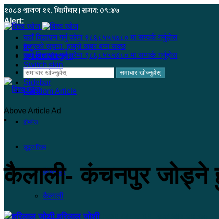
२०८३ श्रावण २१, बिहीबार | समय: ०९:४७
Alert:
यहाँ बिज्ञापन गर्नु परेमा ९८६८५५५७८० मा सम्पर्क गर्नुहोस
हजुरको सूचना, हाम्रो खबर बन्न सक्छ
मेनू
यहाँ बिज्ञापन गर्नु परेमा ९८६८५५५७८० मा सम्पर्क गर्नुहोस
समाचार खोज्नुहोस्
Switch skin
समाचार खोज्नुहोस्
Sidebar
Random Article
Above Article Ad
होमपेज
सुदूरपश्चिम
कैलाली- कंचनपुर जोड्ने
कंचनपुर
कैलाली
हरिलाल जोशी
२०७९ असार ३१, शुक्रबार ०३:५०