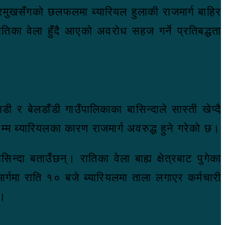
मुखसँगको छलफलमा ब्यारियल हुलाकी राजमार्ग बाहिर
तिका वेला हुँदै आएको अवरोध सहज गर्ने प्रतिबद्धता
 र बेलडाँडी गाउँपालिकाका बासिन्दाले सास्ती खेप्दै
्म ब्यारियलका कारण राजमार्ग अवरुद्ध हुने गरेको छ।
िन्दा बताउँछन्। रातिका वेला बाह्य क्षेत्रबाट पुगेका
ार्गमा राति १० बजे ब्यारियलमा ताला लगाएर कर्मचारी
्।