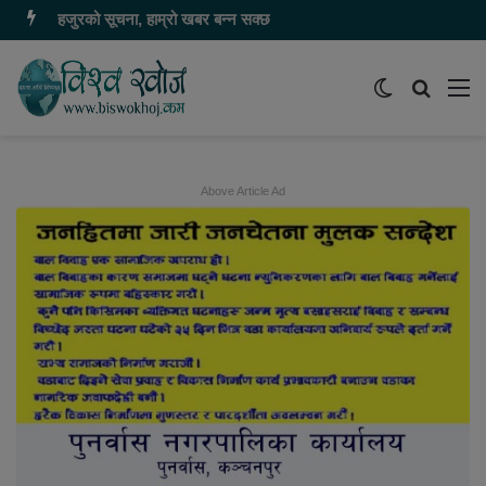
हजुरको सूचना, हाम्रो खबर बन्न सक्छ
Switch
समाचार
मेन
skin
खोज्नुहोस
Above Article Ad