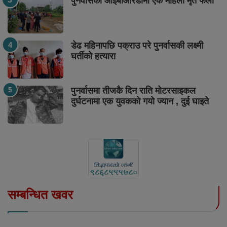
पुनर्वासको आईबीआरडीमा एक महिला मृत फेला
डेढ महिनापछि पक्राउ परे पुनर्वासकी लक्ष्मी
घर्तीको हत्यारा
पुनर्वासमा तीजकै दिन राति मोटरसाइकल
दुर्घटनामा एक युवकको गयो ज्यान , दुई घाइते
सम्बन्धित खवर