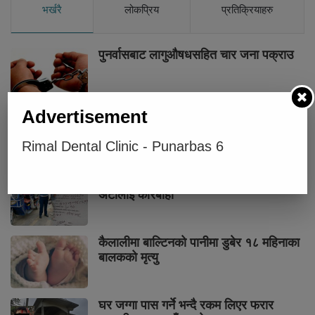
भर्खरै
लोकप्रिय
प्रतिक्रियाहरु
पुनर्वासबाट लागुऔषधसहित चार जना पक्राउ
Advertisement
सुनको मूल्य तोलामा चार हजार आठ सयले वृद्धि
Rimal Dental Clinic - Punarbas 6
पुनर्वासमा तोकिएको भन्दा बढी भाडा लिने
अटोलाई कारबाही
कैलालीमा बाल्टिनको पानीमा डुबेर १८ महिनाका
बालकको मृत्यु
घर जग्गा पास गर्ने भन्दै रकम लिएर फरार