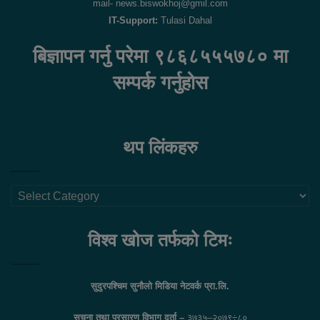
mail- news.biswokhoj@gmil.com
IT-Support:
Tulasi Dahal
बिज्ञापन गर्नु परेमा ९८६८५५५७८० मा
सम्पर्क गर्नुहोस
थप लिंकहरु
थप
लिंकहरु
विश्व खोज तर्फको टिमः
सुदुरपश्चिम सुनौलो मिडिया नेटवर्क प्रा.लि.
सुचना तथा प्रसारण विभाग दर्ता –
३७३५–२०७९÷८०