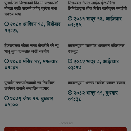
पुनर्वासका किसानको पिडामा सरकारको
रिलायबल नेपाल लाईफ ईन्स्योरेन्स
मौनता प्रति सदनमै जंगिए प्रदेश सभा
लिमिटेडद्वारा तीज विशेष कार्यक्रम मनाईयो
सदस्य थापा
२०८१ भाद्र १६, आईतवार
२०८० आश्विन १८, बिहीबार
०९:३५
१२:२६
ईजरायलमा रहेका नारद बोगटीले गरे न्यु
कञ्चनपुरमा छाउगोठ भत्काउन महिलाहरू
भानु युवा क्लबलाई जर्सी सहयोग
एकजुट
२०८० मंसिर १९, मंगलवार
२०८२ भाद्र ८, आईतवार
०१:३१
०३:१७
पुनर्वास नगरपालिकाकी नव निर्वाचित
कञ्चनपुरमा भन्सार छलीका सामान बरामद
उपमेयर रानाले सम्हालिन पदभार
२०८२ भाद्र ११, बुधबार
२०७९ जेष्ठ ११, बुधबार
०१:३८
०५:००
Footer ad